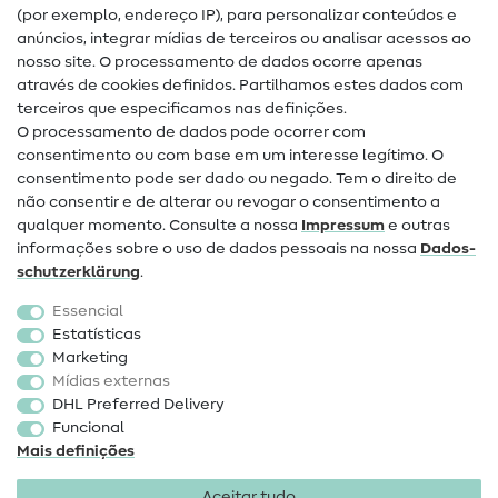
(por exemplo, endereço IP), para personalizar conteúdos e
Guias de costura
anúncios, integrar mídias de terceiros ou analisar acessos ao
Ajuda e contacto
nosso site. O processamento de dados ocorre apenas
através de cookies definidos. Partilhamos estes dados com
terceiros que especificamos nas definições.
Contacto
O processamento de dados pode ocorrer com
Mudança de proprietário
consentimento ou com base em um interesse legítimo. O
consentimento pode ser dado ou negado. Tem o direito de
Perguntas frequentes (FAQ)
não consentir e de alterar ou revogar o consentimento a
qualquer momento. Consulte a nossa
Impressum
e outras
Direito de cancelamento
informações sobre o uso de dados pessoais na nossa
Dados­
Popular
schutz­erklärung
.
Essencial
Tecidos
Estatísticas
Marketing
Acessórios de costura
Mídias externas
Promoção
DHL Preferred Delivery
Funcional
Mais definições
Aceitar tudo