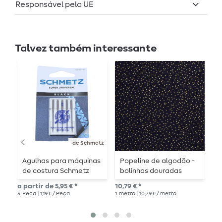
Responsável pela UE
Talvez também interessante
-
de Schmetz
Agulhas para máquinas
Popeline de algodão -
C
de costura Schmetz
bolinhas douradas
L
Black Super Universal
azul-marinho
a partir de 5,95 € *
10,79 € *
PVP
5
Peça
| 1,19 € / Peça
1
metro
| 10,79 € / metro
1
me