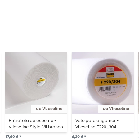
de Vlieseline
de Vlieseline
Entretela de espuma -
Velo para engomar -
Vlieseline Style-Vil branco
Vlieseline F220_304
17,69 € *
6,39 € *