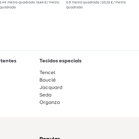
2.44
metro quadrado
| 8,64 € / metro
0.9
metro quadrado
| 20,32 € / metro
3
m
quadrado
quadrado
stentes
Tecidos especiais
Tencel
Bouclé
Jacquard
Seda
Organza