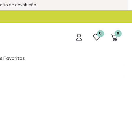
reito de devolução
0
0
s Favoritas