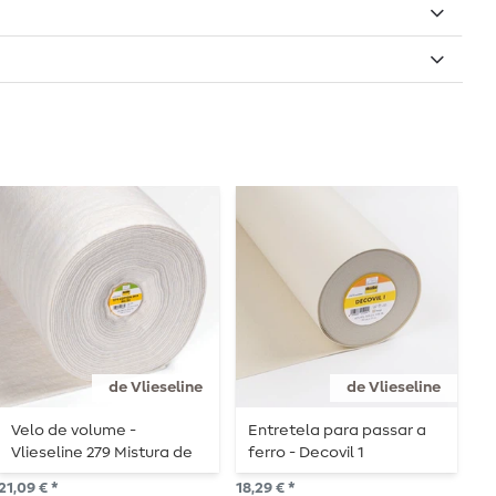
de Vlieseline
de Vlieseline
Velo de volume -
Entretela para passar a
R
Vlieseline 279 Mistura de
ferro - Decovil 1
a
algodão 80/20 ao metro
5
21,09 € *
18,29 € *
5,7