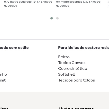
0.72
metro quadrado
| 24,57 € / metro
0.9
metro quadrado
| 7,10 € / metro
quadrado
quadrado
moda com estilo
Para ideias de costura resi
Feltro
Tecido Canvas
Couro sintético
unho
Softshell
nit
Tecidos para toldos