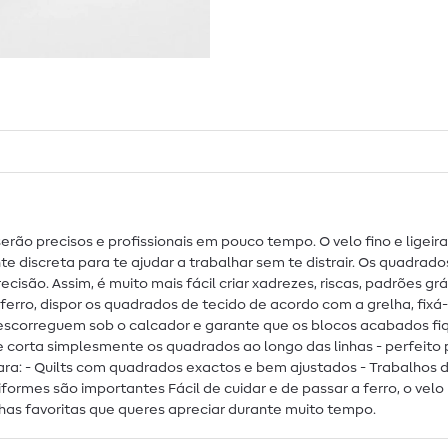
k serão precisos e profissionais em pouco tempo. O velo fino e li
te discreta para te ajudar a trabalhar sem te distrair. Os quadra
isão. Assim, é muito mais fácil criar xadrezes, riscas, padrões g
ferro, dispor os quadrados de tecido de acordo com a grelha, fixá-
e escorreguem sob o calcador e garante que os blocos acabados fiq
ido e corta simplesmente os quadrados ao longo das linhas - perfe
 para: - Quilts com quadrados exactos e bem ajustados - Trabalhos
formes são importantes Fácil de cuidar e de passar a ferro, o v
chas favoritas que queres apreciar durante muito tempo.