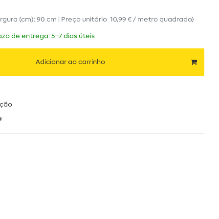
argura (cm): 90 cm | Preço unitário
10,99 € / metro quadrado
)
zo de entrega: 5–7 dias úteis
Adicionar ao carrinho
ução
€