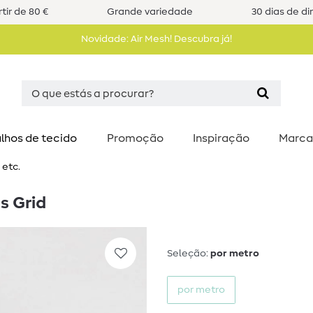
tir de 80 €
Grande variedade
30 dias de di
Novidade: Air Mesh! Descubra já!
lhos de tecido
Promoção
Inspiração
Marca
 etc.
's Grid
Seleção:
por metro
por metro