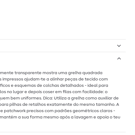
geiramente transparente mostra uma grelha quadrada
dos impressos ajudam-te a alinhar peças de tecido com
ráficos e esquemas de colchas detalhados - ideal para
los no lugar e depois coser em filas com facilidade: o
uem bem uniformes. Dica: Utiliza a grelha como auxiliar de
ito para pilhas de retalhos exatamente do mesmo tamanho. A
 de patchwork precisos com padrões geométricos claros -
elo mantém a sua forma mesmo após a lavagem e apoia o teu