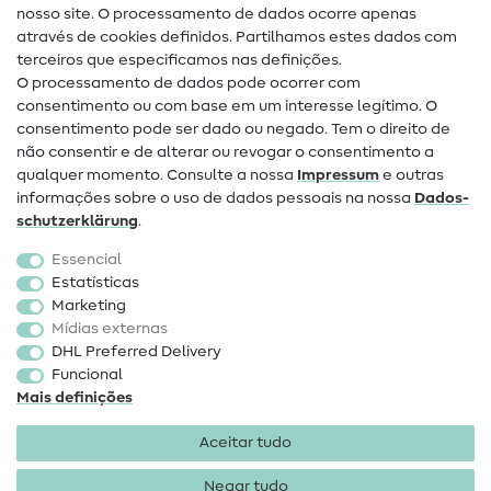
Ajuda e contacto
nosso site. O processamento de dados ocorre apenas
através de cookies definidos. Partilhamos estes dados com
terceiros que especificamos nas definições.
Contacto
O processamento de dados pode ocorrer com
Mudança de proprietário
consentimento ou com base em um interesse legítimo. O
consentimento pode ser dado ou negado. Tem o direito de
Perguntas frequentes (FAQ)
não consentir e de alterar ou revogar o consentimento a
qualquer momento. Consulte a nossa
Impressum
e outras
Direito de cancelamento
informações sobre o uso de dados pessoais na nossa
Dados­
Popular
schutz­erklärung
.
Essencial
Tecidos
Estatísticas
Marketing
Acessórios de costura
Mídias externas
Promoção
DHL Preferred Delivery
Funcional
Mais definições
Aceitar tudo
Negar tudo
Informações legais
Proteção de dados
Termos e