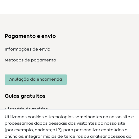
Pagamento e envio
Informações de envio
Métodos de pagamento
Anulação da encomenda
Guias gratuitos
Glossário de tecidos
Utilizamos cookies e tecnologias semelhantes no nosso site e
Glossário de costura
processamos dados pessoais dos visitantes do nosso site
(por exemplo, endereço IP), para personalizar conteúdos e
Guias de costura
anúncios, integrar mídias de terceiros ou analisar acessos ao