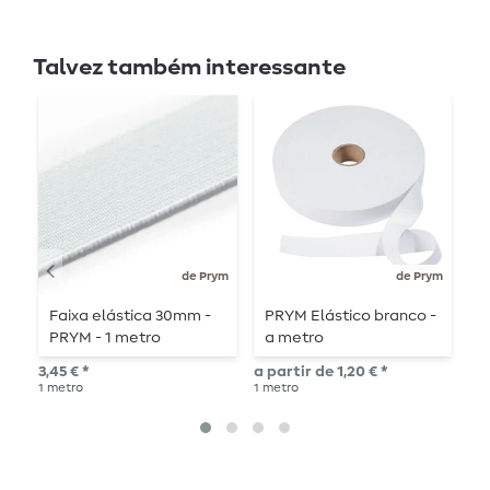
Talvez também interessante
de Prym
de Prym
Faixa elástica 30mm -
PRYM Elástico branco -
P
PRYM - 1 metro
a metro
-
c
3,45 € *
a partir de 1,20 € *
3,9
1
metro
1
metro
2
m