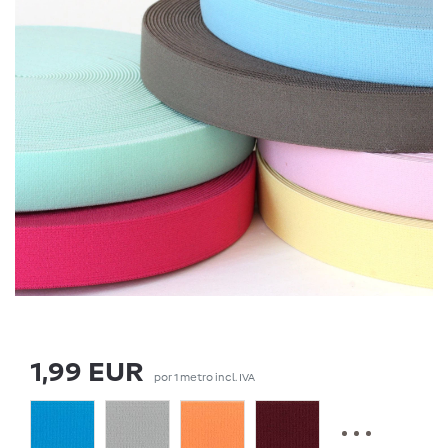
1,99 EUR
por
1
metro
incl. IVA