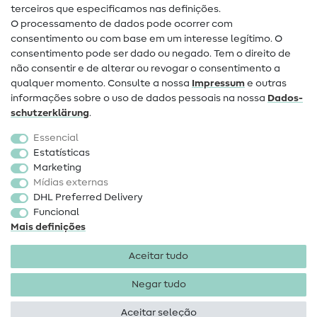
terceiros que especificamos nas definições.
Contacto
O processamento de dados pode ocorrer com
Mudança de proprietário
consentimento ou com base em um interesse legítimo. O
consentimento pode ser dado ou negado. Tem o direito de
Perguntas frequentes (FAQ)
não consentir e de alterar ou revogar o consentimento a
qualquer momento. Consulte a nossa
Impressum
e outras
Direito de cancelamento
informações sobre o uso de dados pessoais na nossa
Dados­
Popular
schutz­erklärung
.
Essencial
Tecidos
Estatísticas
Marketing
Acessórios de costura
Mídias externas
Promoção
DHL Preferred Delivery
Funcional
Mais definições
Aceitar tudo
Negar tudo
Informações legais
Proteção de dados
Termos e
condições
Direito de rescisão
Aceitar seleção
Direitos de autor 2026 SewIY GmbH