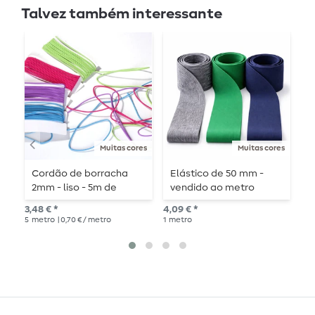
Talvez também interessante
Muitas cores
Muitas cores
Cordão de borracha
Elástico de 50 mm -
F
2mm - liso - 5m de
vendido ao metro
J
comprimento
m
3,48 € *
4,09 € *
2,3
5
metro
| 0,70 € / metro
1
metro
1
me