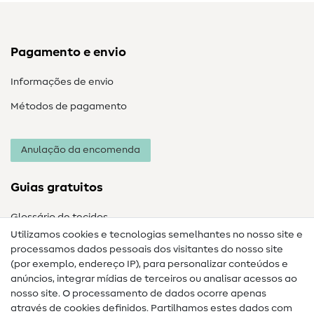
Pagamento e envio
Informações de envio
Métodos de pagamento
Anulação da encomenda
Guias gratuitos
Glossário de tecidos
Utilizamos cookies e tecnologias semelhantes no nosso site e
Glossário de costura
processamos dados pessoais dos visitantes do nosso site
(por exemplo, endereço IP), para personalizar conteúdos e
Guias de costura
anúncios, integrar mídias de terceiros ou analisar acessos ao
Ajuda e contacto
nosso site. O processamento de dados ocorre apenas
através de cookies definidos. Partilhamos estes dados com