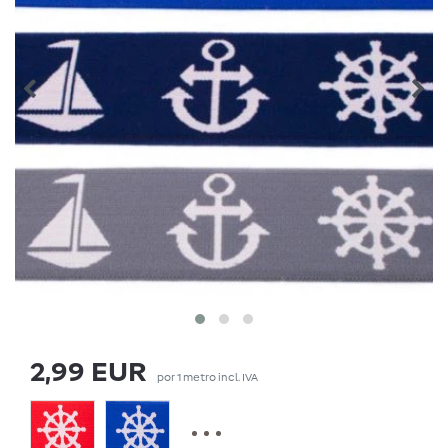
2,99 EUR
por
1
metro
incl. IVA