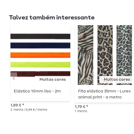
Talvez também interessante
Muitas cores
Muitas cores
Elástico 10mm liso - 2m
Fita elástica 35mm - Lurex
animal print - a metro
1,89 € *
1,79 € *
2
metro
| 0,94 € / metro
1
metro