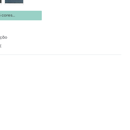
 cores...
ução
€