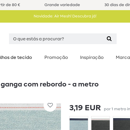
tir de 80 €
Grande variedade
30 dias de di
Novidade: Air Mesh! Descubra já!
lhos de tecido
Promoção
Inspiração
Marca
e ganga com rebordo - a metro
3,19 EUR
por
1
metro
i