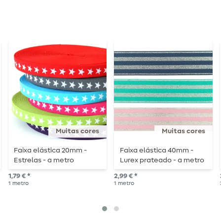
Muitas cores
Muitas cores
Faixa elástica 20mm -
Faixa elástica 40mm -
Estrelas - a metro
Lurex prateado - a metro
1,79 € *
2,99 € *
1
metro
1
metro