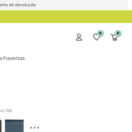
reito de devolução
0
0
s Favoritas
ncl. IVA