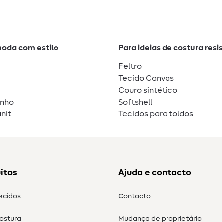
moda com estilo
Para ideias de costura resi
Feltro
Tecido Canvas
Couro sintético
unho
Softshell
nit
Tecidos para toldos
itos
Ajuda e contacto
tecidos
Contacto
costura
Mudança de proprietário