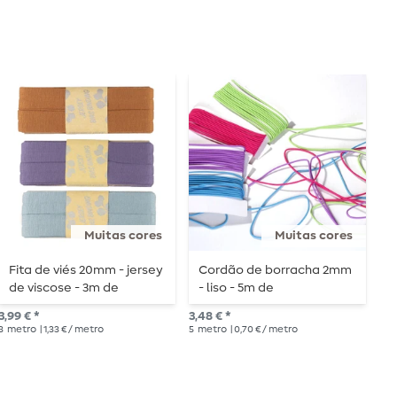
Muitas cores
Muitas cores
Fita de viés 20mm - jersey
Cordão de borracha 2mm
F
de viscose - 3m de
- liso - 5m de
J
comprimento
comprimento
m
3,99 € *
3,48 € *
2,3
3
metro
| 1,33 € / metro
5
metro
| 0,70 € / metro
1
me