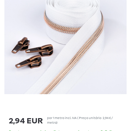
por
1
metro
incl. IVA
(
Preço unitário
2,94 € /
2,94 EUR
metro
)