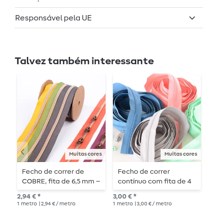
Responsável pela UE
Talvez também interessante
Muitas cores
Muitas cores
Fecho de correr de
Fecho de correr
F
COBRE, fita de 6,5 mm –
contínuo com fita de 4
c
1 m de comprimento –
mm – 1 m de
m
2,94 € *
3,00 € *
4,6
metalizado
comprimento
c
1
metro
| 2,94 € / metro
1
metro
| 3,00 € / metro
3
m