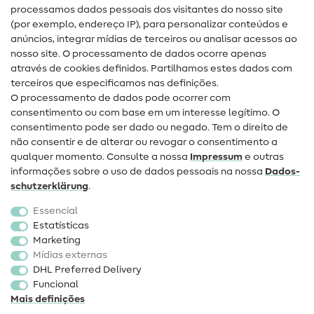
Glossário de costura
processamos dados pessoais dos visitantes do nosso site
(por exemplo, endereço IP), para personalizar conteúdos e
Guias de costura
anúncios, integrar mídias de terceiros ou analisar acessos ao
Ajuda e contacto
nosso site. O processamento de dados ocorre apenas
através de cookies definidos. Partilhamos estes dados com
terceiros que especificamos nas definições.
Contacto
O processamento de dados pode ocorrer com
Mudança de proprietário
consentimento ou com base em um interesse legítimo. O
consentimento pode ser dado ou negado. Tem o direito de
Perguntas frequentes (FAQ)
não consentir e de alterar ou revogar o consentimento a
qualquer momento. Consulte a nossa
Impressum
e outras
Direito de cancelamento
informações sobre o uso de dados pessoais na nossa
Dados­
Popular
schutz­erklärung
.
Essencial
Tecidos
Estatísticas
Marketing
Acessórios de costura
Mídias externas
Promoção
DHL Preferred Delivery
Funcional
Mais definições