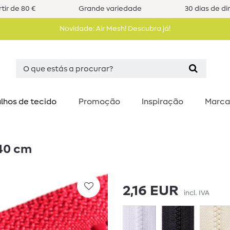
tir de 80 €
Grande variedade
30 dias de di
Novidade: Air Mesh! Descubra já!
lhos de tecido
Promoção
Inspiração
Marca
 40 cm
2,16 EUR
incl. IVA