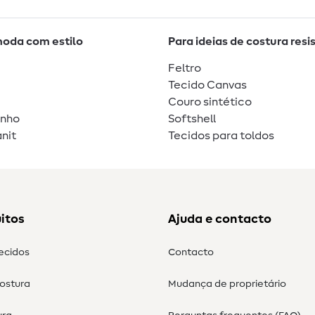
moda com estilo
Para ideias de costura resi
Feltro
Tecido Canvas
Couro sintético
unho
Softshell
nit
Tecidos para toldos
itos
Ajuda e contacto
tecidos
Contacto
costura
Mudança de proprietário