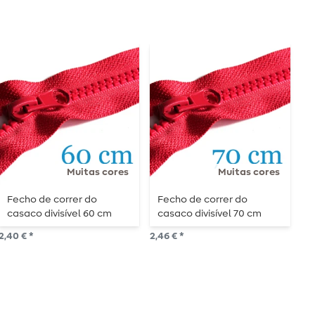
Muitas cores
Muitas cores
Fecho de correr do
Fecho de correr do
F
casaco divisível 60 cm
casaco divisível 70 cm
c
2,40 € *
2,46 € *
2,7