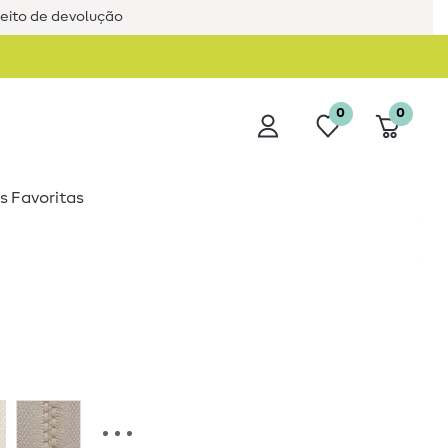
reito de devolução
0
0
s Favoritas