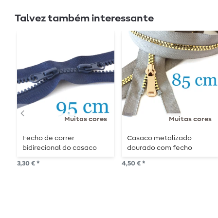
Talvez também interessante
Muitas cores
Muitas cores
Fecho de correr
Casaco metalizado
bidirecional do casaco
dourado com fecho
divisível 95 cm
divisível 85 cm
3,30 € *
4,50 € *