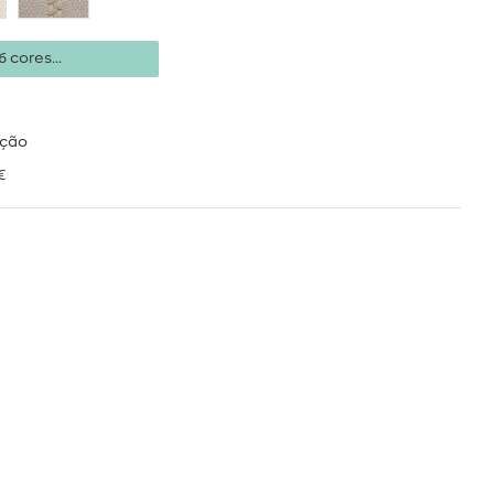
 cores...
ução
€