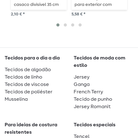
casaco divisível 35 cm
para exterior com
p
fecho de correr divisível
d
2,10 € *
5,58 € *
4,2
85 cm
Tecidos para o dia a dia
Tecidos de moda com
estilo
Tecidos de algodão
Tecidos de linho
Jersey
Tecidos de viscose
Ganga
Tecidos de poliéster
French Terry
Musselina
Tecido de punho
Jersey Romanit
Para ideias de costura
Tecidos especiais
resistentes
Tencel