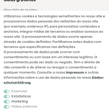
Glossário de tecidos
Utilizamos cookies e tecnologias semelhantes no nosso site e
Glossário de costura
processamos dados pessoais dos visitantes do nosso site
(por exemplo, endereço IP), para personalizar conteúdos e
Guias de costura
anúncios, integrar mídias de terceiros ou analisar acessos ao
Ajuda e contacto
nosso site. O processamento de dados ocorre apenas
através de cookies definidos. Partilhamos estes dados com
terceiros que especificamos nas definições.
Contacto
O processamento de dados pode ocorrer com
Mudança de proprietário
consentimento ou com base em um interesse legítimo. O
consentimento pode ser dado ou negado. Tem o direito de
Perguntas frequentes (FAQ)
não consentir e de alterar ou revogar o consentimento a
qualquer momento. Consulte a nossa
Impressum
e outras
Direito de cancelamento
informações sobre o uso de dados pessoais na nossa
Dados­
Popular
schutz­erklärung
.
Essencial
Tecidos
Estatísticas
Marketing
Acessórios de costura
Mídias externas