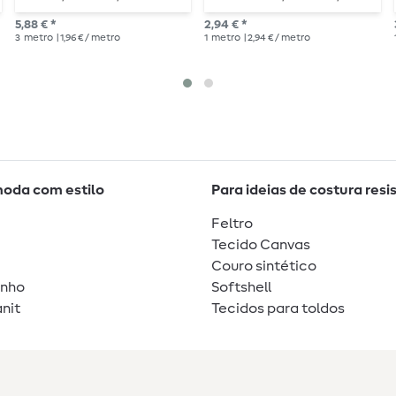
m de comprimento -
– 1 m de comprimento –
5,88 € *
2,94 € *
metalizada
metalizado
3
metro
| 1,96 € / metro
1
metro
| 2,94 € / metro
moda com estilo
Para ideias de costura resi
Feltro
Tecido Canvas
Couro sintético
unho
Softshell
nit
Tecidos para toldos