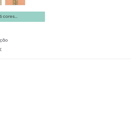
 cores...
ução
€