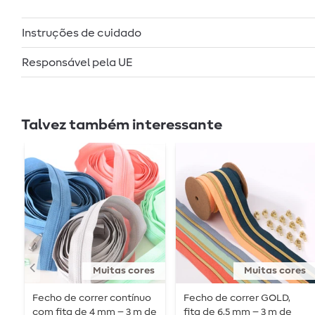
Instruções de cuidado
Responsável pela UE
Talvez também interessante
Muitas cores
Muitas cores
Fecho de correr contínuo
Fecho de correr GOLD,
com fita de 4 mm – 3 m de
fita de 6,5 mm – 3 m de