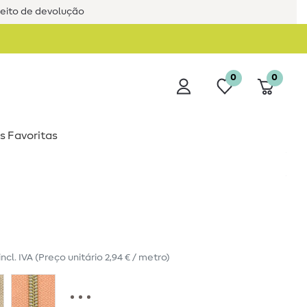
reito de devolução
0
0
s Favoritas
incl. IVA
(Preço unitário
2,94 € / metro
)