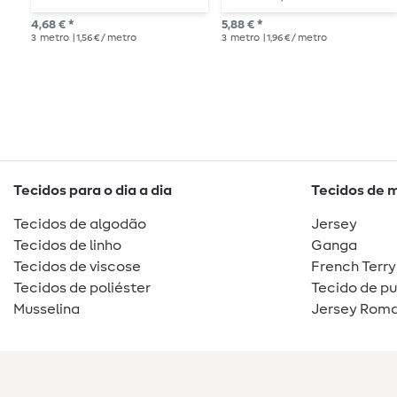
comprimento
comprimento –
4,68 € *
5,88 € *
metalizado
3
metro
| 1,56 € / metro
3
metro
| 1,96 € / metro
Tecidos para o dia a dia
Tecidos de 
Tecidos de algodão
Jersey
Tecidos de linho
Ganga
Tecidos de viscose
French Terry
Tecidos de poliéster
Tecido de p
Musselina
Jersey Roma