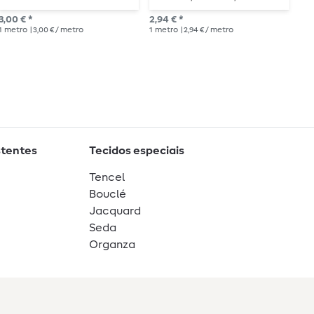
comprimento
m de comprimento –
d
3,00 € *
2,94 € *
2,9
metalizado
m
1
metro
| 3,00 € / metro
1
metro
| 2,94 € / metro
1
me
stentes
Tecidos especiais
Tencel
Bouclé
Jacquard
Seda
Organza