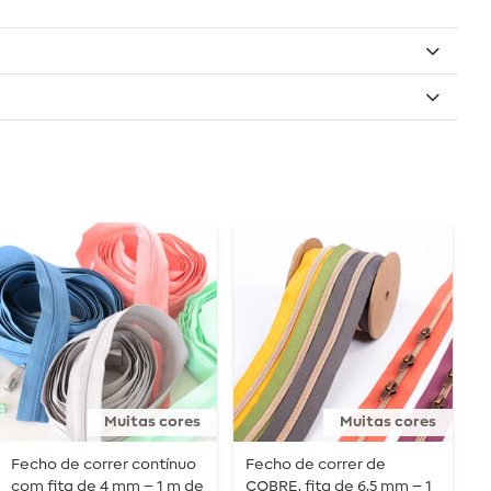
Muitas cores
Muitas cores
Fecho de correr contínuo
Fecho de correr de
F
com fita de 4 mm – 1 m de
COBRE, fita de 6,5 mm – 1
f