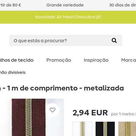
tir de 80 €
Grande variedade
30 dias de di
Novidade: Air Mesh! Descubra já!
lhos de tecido
Promoção
Inspiração
Marca
ão divisíveis
 - 1 m de comprimento - metalizada
2,94 EUR
por
1
metro