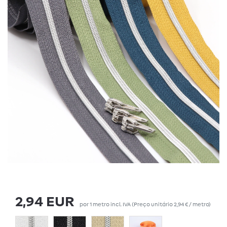
2,94 EUR
por
1
metro
incl. IVA
(Preço unitário
2,94 € / metro
)