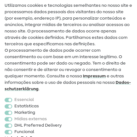
Utilizamos cookies e tecnologias semelhantes no nosso site e
Glossário de costura
processamos dados pessoais dos visitantes do nosso site
(por exemplo, endereço IP), para personalizar conteúdos e
Guias de costura
anúncios, integrar mídias de terceiros ou analisar acessos ao
Ajuda e contacto
nosso site. O processamento de dados ocorre apenas
através de cookies definidos. Partilhamos estes dados com
terceiros que especificamos nas definições.
Contacto
O processamento de dados pode ocorrer com
Mudança de proprietário
consentimento ou com base em um interesse legítimo. O
consentimento pode ser dado ou negado. Tem o direito de
Perguntas frequentes (FAQ)
não consentir e de alterar ou revogar o consentimento a
qualquer momento. Consulte a nossa
Impressum
e outras
Direito de cancelamento
informações sobre o uso de dados pessoais na nossa
Dados­
Popular
schutz­erklärung
.
Essencial
Tecidos
Estatísticas
Marketing
Acessórios de costura
Mídias externas
Promoção
DHL Preferred Delivery
Funcional