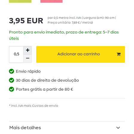
por
0,5
metro
incl. IVA
( Largura (cm): 90 cm |
3,95 EUR
Preço unitário
7,89 € / metro
)
Pronto para envio imediato, prazo de entrega: 5–7 dias
úteis
Adicionar ao carrinho
Envio rápido
30 dias de direito de devolução
Portes grátis a partir de 80 €
* incl. IVA mais
Custos de envio
Mais detalhes