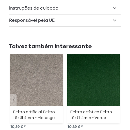
Instruções de cuidado
Responsável pela UE
Talvez também interessante
Feltro artificial Feltro
Feltro artístico Feltro
F
têxtil 4mm - Melange
têxtil 4mm - Verde
m
cinzento
abeto
10,39 € *
10,39 € *
9,8