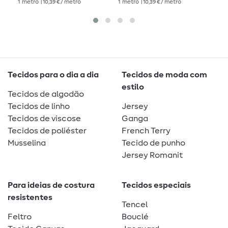
1
metro
| 10,39 € / metro
1
metro
| 10,39 € / metro
1
me
Tecidos para o dia a dia
Tecidos de moda com
estilo
Tecidos de algodão
Tecidos de linho
Jersey
Tecidos de viscose
Ganga
Tecidos de poliéster
French Terry
Musselina
Tecido de punho
Jersey Romanit
Para ideias de costura
Tecidos especiais
resistentes
Tencel
Feltro
Bouclé