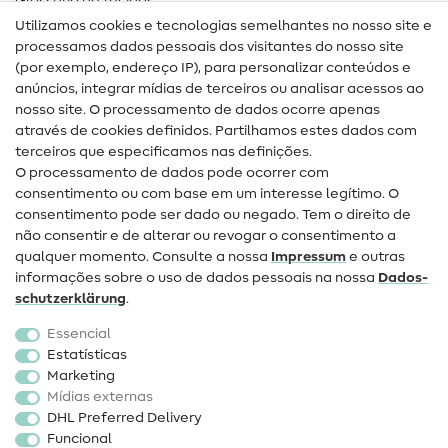
Glossário de tecidos
Utilizamos cookies e tecnologias semelhantes no nosso site e
Glossário de costura
processamos dados pessoais dos visitantes do nosso site
(por exemplo, endereço IP), para personalizar conteúdos e
Guias de costura
anúncios, integrar mídias de terceiros ou analisar acessos ao
nosso site. O processamento de dados ocorre apenas
Ajuda e contacto
através de cookies definidos. Partilhamos estes dados com
terceiros que especificamos nas definições.
Contacto
O processamento de dados pode ocorrer com
Mudança de proprietário
consentimento ou com base em um interesse legítimo. O
consentimento pode ser dado ou negado. Tem o direito de
Perguntas frequentes (FAQ)
não consentir e de alterar ou revogar o consentimento a
qualquer momento. Consulte a nossa
Impressum
e outras
Direito de cancelamento
informações sobre o uso de dados pessoais na nossa
Dados­
Popular
schutz­erklärung
.
Essencial
Tecidos
Estatísticas
Marketing
Acessórios de costura
Mídias externas
Promoção
DHL Preferred Delivery
Funcional