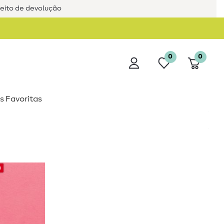
reito de devolução
0
0
s Favoritas
a