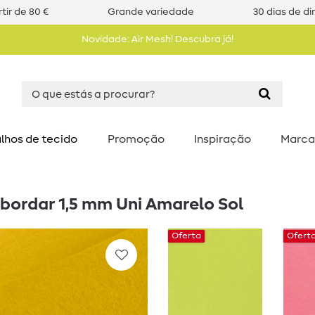
tir de 80 €
Grande variedade
30 dias de di
Novidade: Air Mesh! Descubra já!
lhos de tecido
Promoção
Inspiração
Marca
 bordar 1,5 mm Uni Amarelo Sol
Oferta
Ofert