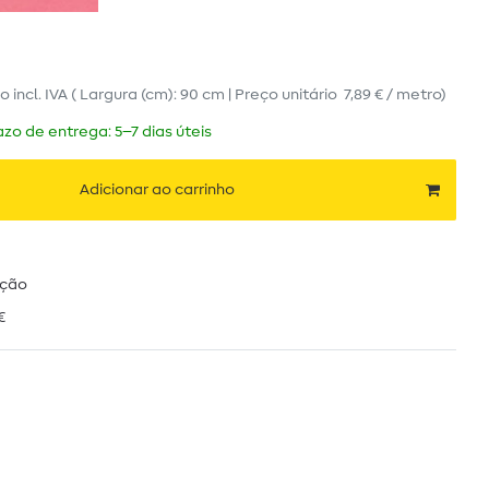
ro
incl. IVA
( Largura (cm): 90 cm | Preço unitário
7,89 € / metro
)
zo de entrega: 5–7 dias úteis
Adicionar ao carrinho
ução
€