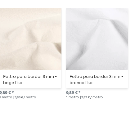
Feltro para bordar 3 mm -
Feltro para bordar 3 mm -
F
bege liso
branco liso
U
9,89 € *
9,89 € *
9,8
1
metro
| 9,89 € / metro
1
metro
| 9,89 € / metro
1
me