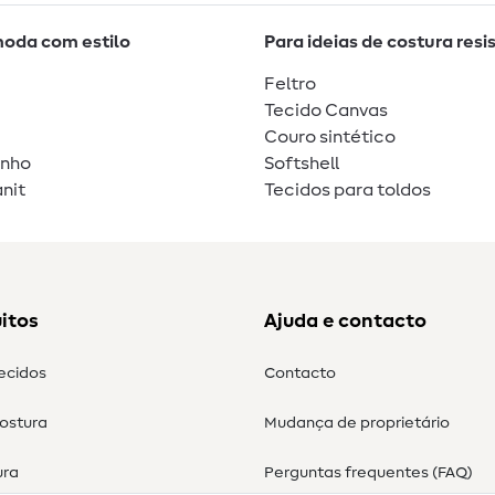
moda com estilo
Para ideias de costura resi
Feltro
Tecido Canvas
Couro sintético
unho
Softshell
nit
Tecidos para toldos
itos
Ajuda e contacto
tecidos
Contacto
costura
Mudança de proprietário
ura
Perguntas frequentes (FAQ)