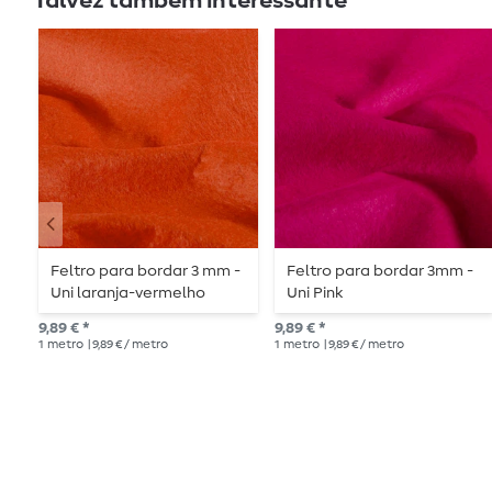
Talvez também interessante
Feltro para bordar 3 mm -
Feltro para bordar 3mm -
Uni laranja-vermelho
Uni Pink
9,89 € *
9,89 € *
1
metro
| 9,89 € / metro
1
metro
| 9,89 € / metro