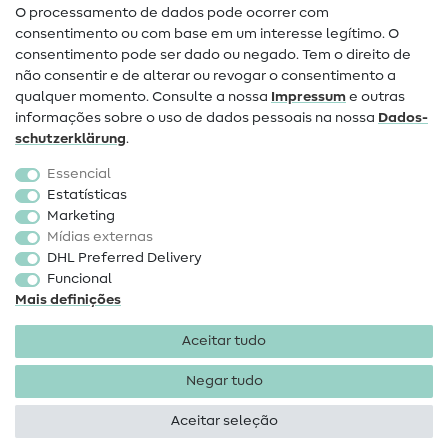
O processamento de dados pode ocorrer com
Mudança de proprietário
consentimento ou com base em um interesse legítimo. O
consentimento pode ser dado ou negado. Tem o direito de
Perguntas frequentes (FAQ)
não consentir e de alterar ou revogar o consentimento a
qualquer momento. Consulte a nossa
Impressum
e outras
Direito de cancelamento
informações sobre o uso de dados pessoais na nossa
Dados­
Popular
schutz­erklärung
.
Essencial
Tecidos
Estatísticas
Marketing
Acessórios de costura
Mídias externas
Promoção
DHL Preferred Delivery
Funcional
Mais definições
Aceitar tudo
Negar tudo
Informações legais
Proteção de dados
Termos e
condições
Direito de rescisão
Aceitar seleção
Direitos de autor 2026 SewIY GmbH