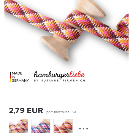
2,79 EUR
por
1
metro
incl. IVA