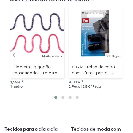
Muitas cores
de Prym
Fio 5mm - algodão
PRYM - rolha de cabo
R
mosqueado - a metro
com 1 furo - preto - 2
c
peças
p
1,59 € *
4,30 € *
3,4
1
metro
2
Peça
| 2,15 € / Peça
6
P
Tecidos para o dia a dia
Tecidos de moda com