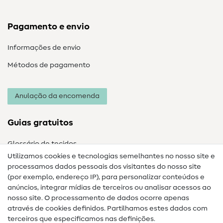
Pagamento e envio
Informações de envio
Métodos de pagamento
Anulação da encomenda
Guias gratuitos
Glossário de tecidos
Utilizamos cookies e tecnologias semelhantes no nosso site e
Glossário de costura
processamos dados pessoais dos visitantes do nosso site
(por exemplo, endereço IP), para personalizar conteúdos e
Guias de costura
anúncios, integrar mídias de terceiros ou analisar acessos ao
Ajuda e contacto
nosso site. O processamento de dados ocorre apenas
através de cookies definidos. Partilhamos estes dados com
terceiros que especificamos nas definições.
Contacto