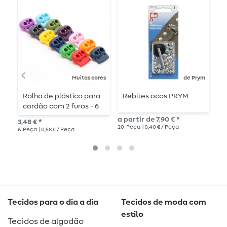
Muitas cores
de Prym
Rolha de plástico para
Rebites ocos PRYM
F
cordão com 2 furos - 6
g
peças
2
a partir de 7,90 € *
3,48 € *
2,7
20
Peça
| 0,40 € / Peça
6
Peça
| 0,58 € / Peça
4
P
Tecidos para o dia a dia
Tecidos de moda com
estilo
Tecidos de algodão