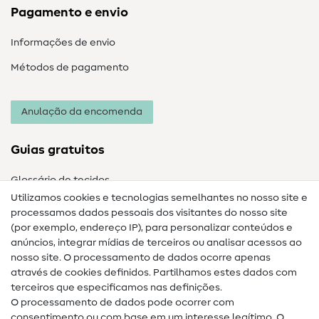
Pagamento e envio
Informações de envio
Métodos de pagamento
Anulação da encomenda
Guias gratuitos
Glossário de tecidos
Utilizamos cookies e tecnologias semelhantes no nosso site e
Glossário de costura
processamos dados pessoais dos visitantes do nosso site
(por exemplo, endereço IP), para personalizar conteúdos e
Guias de costura
anúncios, integrar mídias de terceiros ou analisar acessos ao
Ajuda e contacto
nosso site. O processamento de dados ocorre apenas
através de cookies definidos. Partilhamos estes dados com
terceiros que especificamos nas definições.
Contacto
O processamento de dados pode ocorrer com
Mudança de proprietário
consentimento ou com base em um interesse legítimo. O