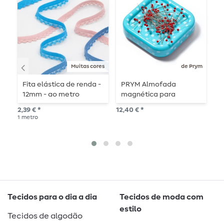
Muitas cores
de Prym
Fita elástica de renda -
PRYM Almofada
G
12mm - ao metro
magnética para
v
alfinetes com cabeça
1
2,39 € *
12,40 € *
4,4
de vidro
1
metro
20
Tecidos para o dia a dia
Tecidos de moda com
estilo
Tecidos de algodão