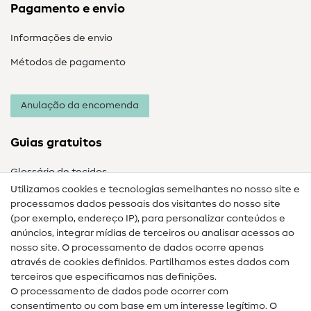
Pagamento e envio
Informações de envio
Métodos de pagamento
Anulação da encomenda
Guias gratuitos
Glossário de tecidos
Utilizamos cookies e tecnologias semelhantes no nosso site e
Glossário de costura
processamos dados pessoais dos visitantes do nosso site
(por exemplo, endereço IP), para personalizar conteúdos e
Guias de costura
anúncios, integrar mídias de terceiros ou analisar acessos ao
Ajuda e contacto
nosso site. O processamento de dados ocorre apenas
através de cookies definidos. Partilhamos estes dados com
terceiros que especificamos nas definições.
Contacto
O processamento de dados pode ocorrer com
Mudança de proprietário
consentimento ou com base em um interesse legítimo. O