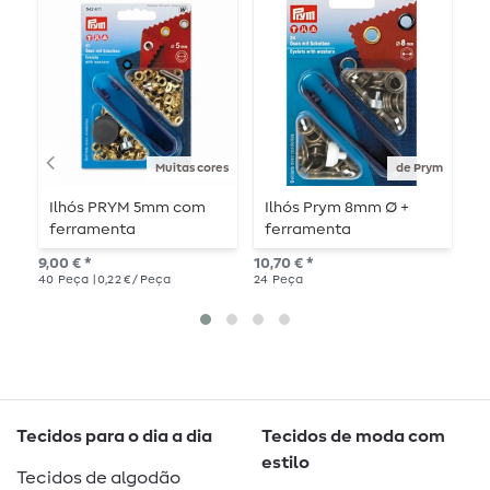
Muitas cores
de Prym
Ilhós PRYM 5mm com
Ilhós Prym 8mm Ø +
I
ferramenta
ferramenta
1
(acessórios) - latão
9,00 € *
10,70 € *
13,
antigo
40
Peça
| 0,22 € / Peça
24
Peça
15
P
Tecidos para o dia a dia
Tecidos de moda com
estilo
Tecidos de algodão