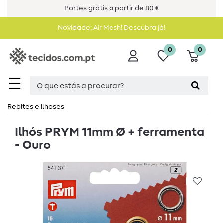
Portes grátis a partir de 80 €
Novidade: Air Mesh! Descubra já!
0
0
☰
Rebites e ilhoses
Ilhós PRYM 11mm Ø + ferramenta
- Ouro