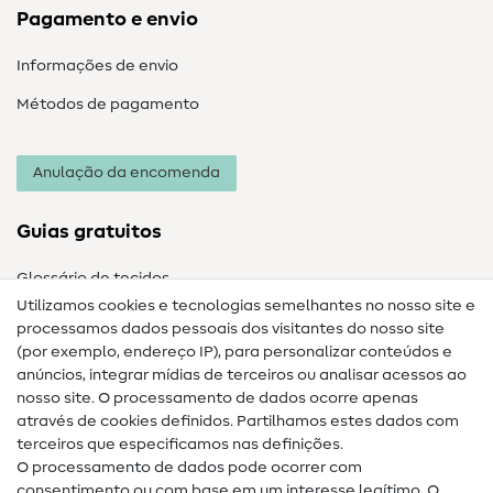
Pagamento e envio
Informações de envio
Métodos de pagamento
Anulação da encomenda
Guias gratuitos
Glossário de tecidos
Utilizamos cookies e tecnologias semelhantes no nosso site e
Glossário de costura
processamos dados pessoais dos visitantes do nosso site
(por exemplo, endereço IP), para personalizar conteúdos e
Guias de costura
anúncios, integrar mídias de terceiros ou analisar acessos ao
Ajuda e contacto
nosso site. O processamento de dados ocorre apenas
através de cookies definidos. Partilhamos estes dados com
terceiros que especificamos nas definições.
Contacto
O processamento de dados pode ocorrer com
Mudança de proprietário
consentimento ou com base em um interesse legítimo. O