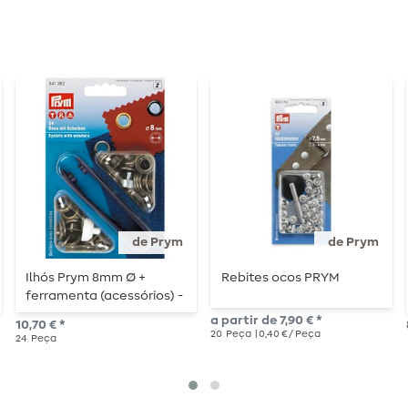
de Prym
de Prym
Ilhós Prym 8mm Ø +
Rebites ocos PRYM
ferramenta (acessórios) -
latão antigo
a partir de 7,90 € *
10,70 € *
20
Peça
| 0,40 € / Peça
24
Peça