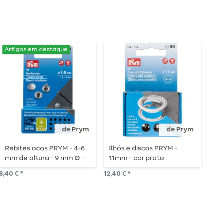
Es
Artigos em destaque
de Prym
de Prym
Rebites ocos PRYM - 4-6
Ilhós e discos PRYM -
I
mm de altura - 9 mm Ø -
11mm - cor prata
f
cor prata
8,40 € *
12,40 € *
10,
15
P