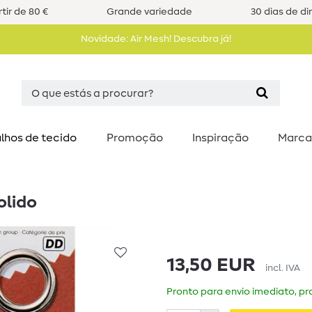
tir de 80 €
Grande variedade
30 dias de di
Novidade: Air Mesh! Descubra já!
lhos de tecido
Promoção
Inspiração
Marca
olido
13,50 EUR
incl. IVA
Pronto para envio imediato, pra