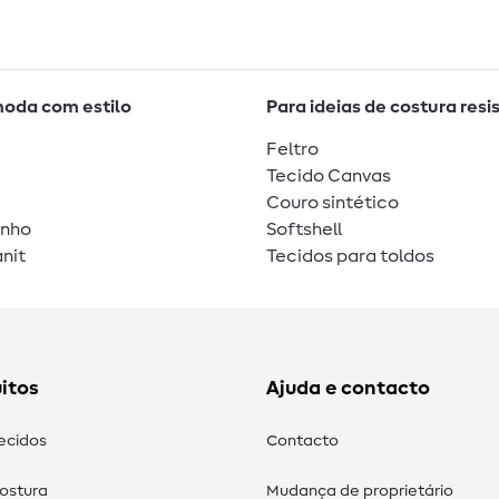
moda com estilo
Para ideias de costura resi
Feltro
Tecido Canvas
Couro sintético
unho
Softshell
nit
Tecidos para toldos
itos
Ajuda e contacto
tecidos
Contacto
costura
Mudança de proprietário