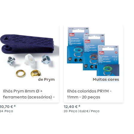
de Prym
Muitas cores
Ilhós Prym 8mm Ø +
Ilhós coloridos PRYM -
R
ferramenta (acessórios) -
11mm - 20 peças
dourado
a p
10,70 € *
12,40 € *
20
24
Peça
20
Peça
| 0,62 € / Peça