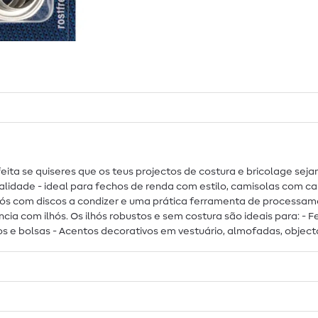
ta se quiseres que os teus projectos de costura e bricolage sejam
alidade - ideal para fechos de renda com estilo, camisolas com cap
lhós com discos a condizer e uma prática ferramenta de processame
cia com ilhós. Os ilhós robustos e sem costura são ideais para: - 
s e bolsas - Acentos decorativos em vestuário, almofadas, objec