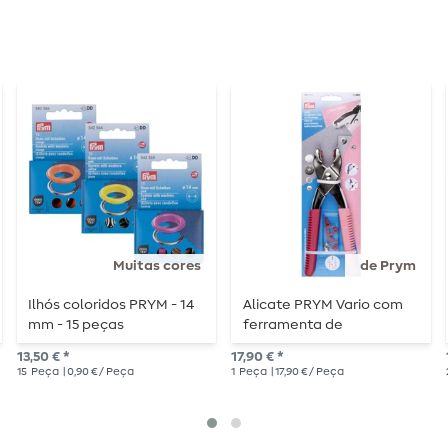
Muitas cores
de Prym
Ilhós coloridos PRYM - 14
Alicate PRYM Vario com
mm - 15 peças
ferramenta de
perfuração - baga
13,50 € *
17,90 € *
15
Peça
| 0,90 € / Peça
1
Peça
| 17,90 € / Peça