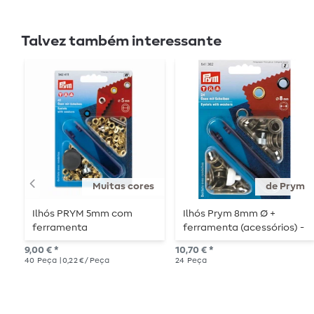
Talvez também interessante
Muitas cores
de Prym
Ilhós PRYM 5mm com
Ilhós Prym 8mm Ø +
ferramenta
ferramenta (acessórios) -
latão antigo
9,00 € *
10,70 € *
40
Peça
| 0,22 € / Peça
24
Peça