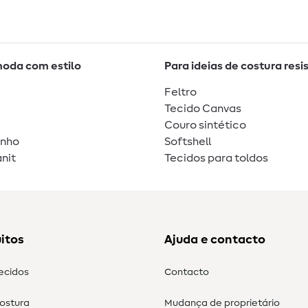
moda com estilo
Para ideias de costura resi
Feltro
Tecido Canvas
Couro sintético
unho
Softshell
nit
Tecidos para toldos
itos
Ajuda e contacto
tecidos
Contacto
costura
Mudança de proprietário