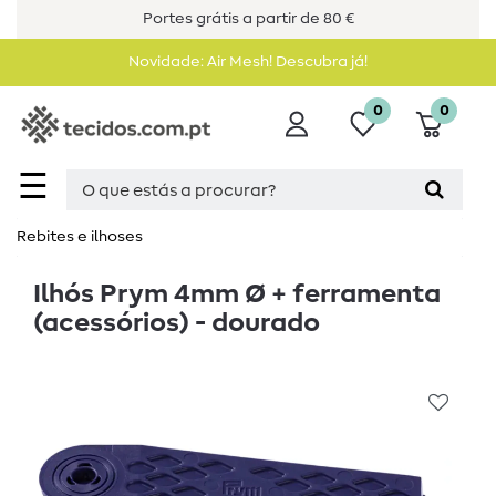
Portes grátis a partir de 80 €
Novidade: Air Mesh! Descubra já!
0
0
☰
Rebites e ilhoses
Ilhós Prym 4mm Ø + ferramenta
(acessórios) - dourado