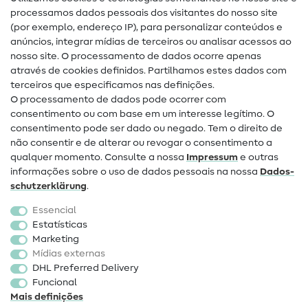
Glossário de costura
processamos dados pessoais dos visitantes do nosso site
(por exemplo, endereço IP), para personalizar conteúdos e
Guias de costura
anúncios, integrar mídias de terceiros ou analisar acessos ao
Ajuda e contacto
nosso site. O processamento de dados ocorre apenas
através de cookies definidos. Partilhamos estes dados com
terceiros que especificamos nas definições.
Contacto
O processamento de dados pode ocorrer com
Mudança de proprietário
consentimento ou com base em um interesse legítimo. O
consentimento pode ser dado ou negado. Tem o direito de
Perguntas frequentes (FAQ)
não consentir e de alterar ou revogar o consentimento a
qualquer momento. Consulte a nossa
Impressum
e outras
Direito de cancelamento
informações sobre o uso de dados pessoais na nossa
Dados­
Popular
schutz­erklärung
.
Essencial
Tecidos
Estatísticas
Marketing
Acessórios de costura
Mídias externas
Promoção
DHL Preferred Delivery
Funcional
Mais definições