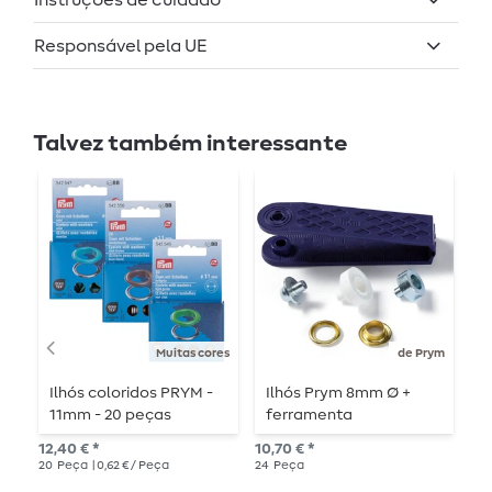
Responsável pela UE
Talvez também interessante
Muitas cores
de Prym
Ilhós coloridos PRYM -
Ilhós Prym 8mm Ø +
I
11mm - 20 peças
ferramenta
1
(acessórios) - dourado
12,40 € *
10,70 € *
13,
20
Peça
| 0,62 € / Peça
24
Peça
15
P