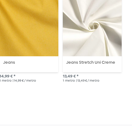
Jeans
Jeans Stretch Uni Creme
C
s
14,99 € *
13,49 € *
20,
1
metro
| 14,99 € / metro
1
metro
| 13,49 € / metro
1
me