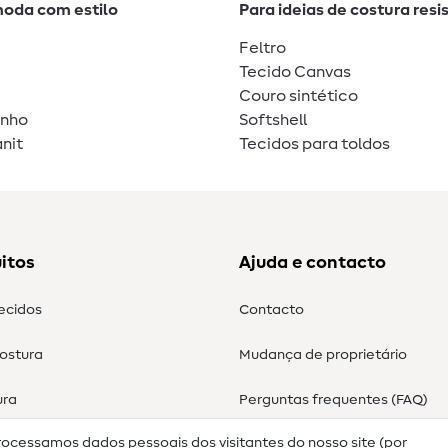
moda com estilo
Para ideias de costura resi
Feltro
Tecido Canvas
Couro sintético
unho
Softshell
nit
Tecidos para toldos
itos
Ajuda e contacto
tecidos
Contacto
costura
Mudança de proprietário
ura
Perguntas frequentes (FAQ)
rocessamos dados pessoais dos visitantes do nosso site (por
Direito de cancelamento