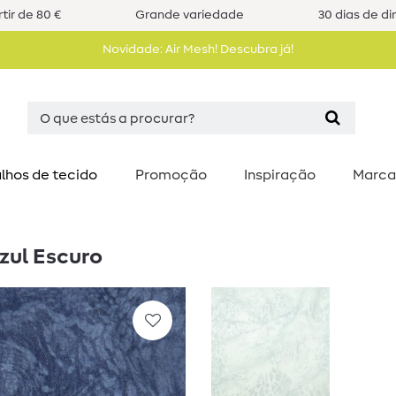
tir de 80 €
Grande variedade
30 dias de di
Novidade: Air Mesh! Descubra já!
lhos de tecido
Promoção
Inspiração
Marca
zul Escuro