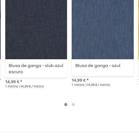
Blusa de ganga - slub azul
Blusa de ganga - azul
escuro
*
14,99 € *
14,99 € *
1
metro
| 14,99 € / metro
1
metro
| 14,99 € / metro