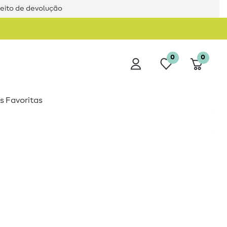
reito de devolução
0
0
s Favoritas