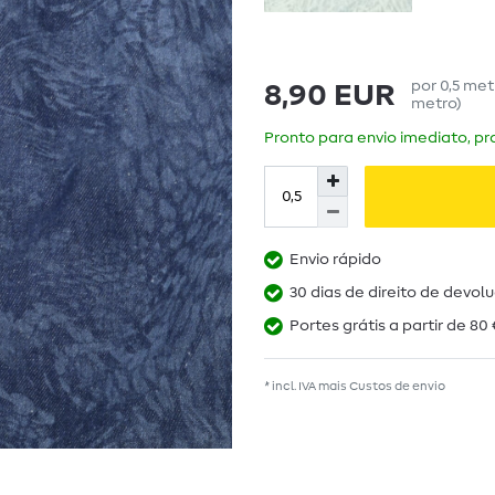
por
0,5
met
8,90 EUR
metro
)
Pronto para envio imediato, pra
Envio rápido
30 dias de direito de devol
Portes grátis a partir de 80 
* incl. IVA mais
Custos de envio