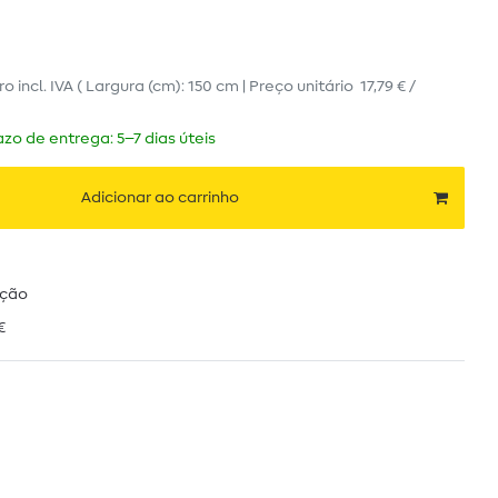
ro
incl. IVA
( Largura (cm): 150 cm | Preço unitário
17,79 € /
zo de entrega: 5–7 dias úteis
Adicionar ao carrinho
ução
€