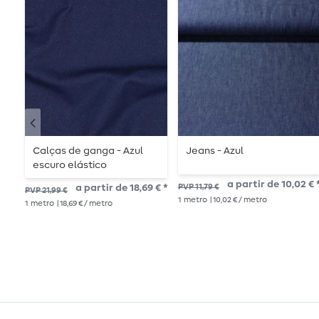
Calças de ganga - Azul
Jeans - Azul
escuro elástico
a partir de 10,02 € 
a partir de 18,69 € *
PVP 11,79 €
PVP 21,99 €
1
metro
| 10,02 € / metro
1
metro
| 18,69 € / metro