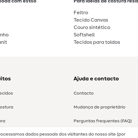
moda com estilo
Para ideias de costura resi
Feltro
Tecido Canvas
Couro sintético
unho
Softshell
nit
Tecidos para toldos
itos
Ajuda e contacto
tecidos
Contacto
costura
Mudança de proprietário
ura
Perguntas frequentes (FAQ)
rocessamos dados pessoais dos visitantes do nosso site (por
Direito de cancelamento