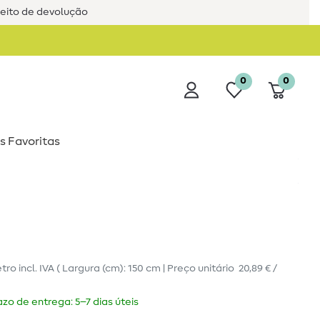
reito de devolução
0
0
s Favoritas
tro
incl. IVA
( Largura (cm): 150 cm | Preço unitário
20,89 € /
zo de entrega: 5–7 dias úteis