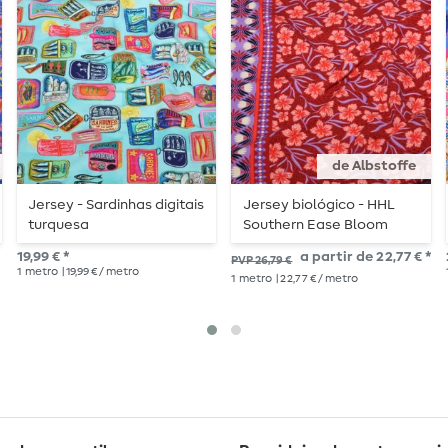
de Albstoffe
Jersey - Sardinhas digitais
Jersey biológico - HHL
turquesa
Southern Ease Bloom
Drift Vermelho
19,99 € *
a partir de 22,77 € *
PVP 26,79 €
1
metro
| 19,99 € / metro
1
metro
| 22,77 € / metro