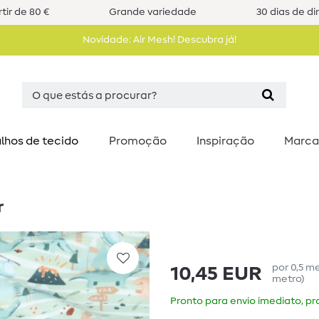
tir de 80 €
Grande variedade
30 dias de di
Novidade: Air Mesh! Descubra já!
lhos de tecido
Promoção
Inspiração
Marca
r
por
0,5
me
10,45 EUR
metro
)
Pronto para envio imediato, pra