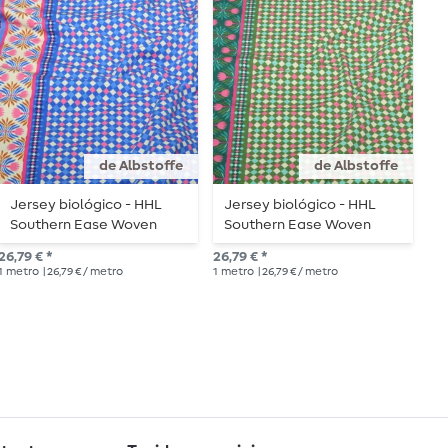
de Albstoffe
de Albstoffe
Jersey biológico - HHL
Jersey biológico - HHL
J
Southern Ease Woven
Southern Ease Woven
d
Light Azul-real
Verde Claro
26,79 € *
26,79 € *
18,
1
metro
| 26,79 € / metro
1
metro
| 26,79 € / metro
1
me