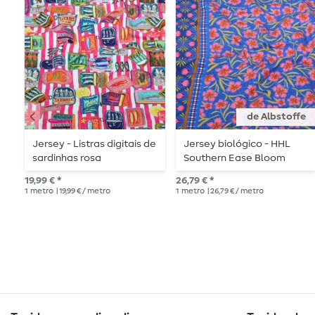
de Albstoffe
Jersey - Listras digitais de
Jersey biológico - HHL
sardinhas rosa
Southern Ease Bloom
Drift Azul Real
19,99 € *
26,79 € *
1
metro
| 19,99 € / metro
1
metro
| 26,79 € / metro