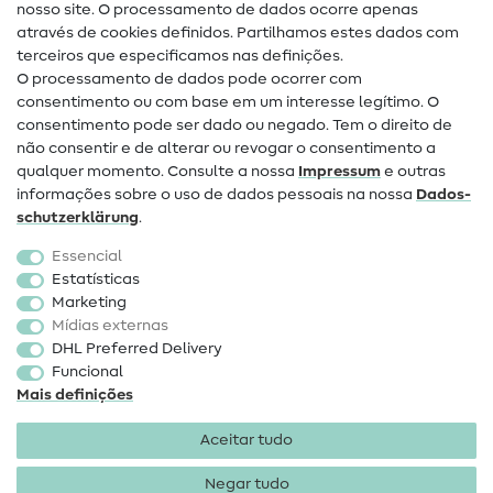
Ajuda e contacto
nosso site. O processamento de dados ocorre apenas
através de cookies definidos. Partilhamos estes dados com
terceiros que especificamos nas definições.
Contacto
O processamento de dados pode ocorrer com
Mudança de proprietário
consentimento ou com base em um interesse legítimo. O
consentimento pode ser dado ou negado. Tem o direito de
Perguntas frequentes (FAQ)
não consentir e de alterar ou revogar o consentimento a
qualquer momento. Consulte a nossa
Impressum
e outras
Direito de cancelamento
informações sobre o uso de dados pessoais na nossa
Dados­
Popular
schutz­erklärung
.
Essencial
Tecidos
Estatísticas
Marketing
Acessórios de costura
Mídias externas
Promoção
DHL Preferred Delivery
Funcional
Mais definições
Aceitar tudo
Negar tudo
Informações legais
Proteção de dados
Termos e