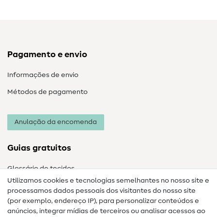
Pagamento e envio
Informações de envio
Métodos de pagamento
Anulação da encomenda
Guias gratuitos
Glossário de tecidos
Utilizamos cookies e tecnologias semelhantes no nosso site e
Glossário de costura
processamos dados pessoais dos visitantes do nosso site
(por exemplo, endereço IP), para personalizar conteúdos e
Guias de costura
anúncios, integrar mídias de terceiros ou analisar acessos ao