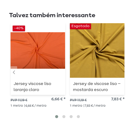
Talvez também interessante
Esgotado
-40%
-
Jersey viscose liso
Jersey de viscose liso –
J
laranja claro
mostarda escuro
T
6,66 € *
7,83 € *
PVP 11,19 €
PVP 11,19 €
PVP
1
metro
| 6,66 € / metro
1
metro
| 7,83 € / metro
1
me