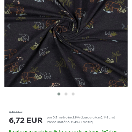
8,40 EUR
por
0,5
metro
incl. IVA
( Largura (cm): 148 cm |
6,72 EUR
Preço unitário
13,43 € / metro
)
Pronto para envio imediato, prazo de entrega: 5–7 dias