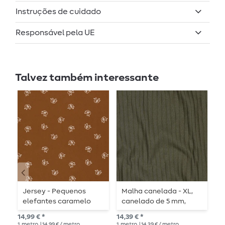
Instruções de cuidado
Responsável pela UE
Talvez também interessante
Jersey - Pequenos
Malha canelada - XL,
J
elefantes caramelo
canelado de 5 mm,
C
verde militar liso
14,99 € *
14,39 € *
14,
1
metro
| 14,99 € / metro
1
metro
| 14,39 € / metro
1
me