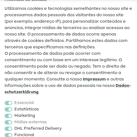
Glossário de tecidos
Utilizamos cookies e tecnologias semelhantes no nosso site e
Glossário de costura
processamos dados pessoais dos visitantes do nosso site
(por exemplo, endereço IP), para personalizar conteúdos e
Guias de costura
anúncios, integrar mídias de terceiros ou analisar acessos ao
nosso site. O processamento de dados ocorre apenas
Ajuda e contacto
através de cookies definidos. Partilhamos estes dados com
terceiros que especificamos nas definições.
Contacto
O processamento de dados pode ocorrer com
Mudança de proprietário
consentimento ou com base em um interesse legítimo. O
consentimento pode ser dado ou negado. Tem o direito de
Perguntas frequentes (FAQ)
não consentir e de alterar ou revogar o consentimento a
qualquer momento. Consulte a nossa
Impressum
e outras
Direito de cancelamento
informações sobre o uso de dados pessoais na nossa
Dados­
Popular
schutz­erklärung
.
Essencial
Tecidos
Estatísticas
Marketing
Acessórios de costura
Mídias externas
Promoção
DHL Preferred Delivery
Funcional