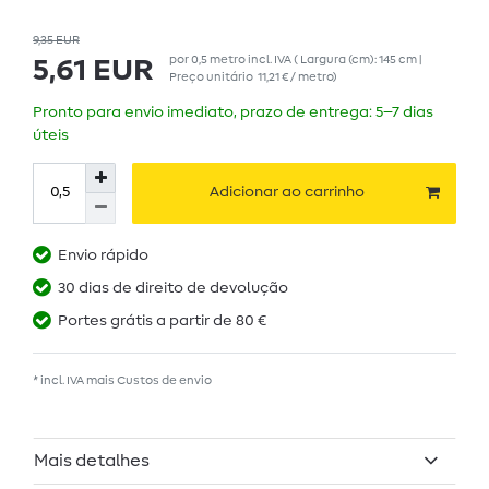
9,35 EUR
por
0,5
metro
incl. IVA
( Largura (cm): 145 cm |
5,61 EUR
Preço unitário
11,21 € / metro
)
Pronto para envio imediato, prazo de entrega: 5–7 dias
úteis
Adicionar ao carrinho
Envio rápido
30 dias de direito de devolução
Portes grátis a partir de 80 €
* incl. IVA mais
Custos de envio
Mais detalhes