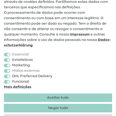
através de cookies definidos. Partilhamos estes dados com
terceiros que especificamos nas definições.
Contacto
O processamento de dados pode ocorrer com
Mudança de proprietário
consentimento ou com base em um interesse legítimo. O
consentimento pode ser dado ou negado. Tem o direito de
Perguntas frequentes (FAQ)
não consentir e de alterar ou revogar o consentimento a
qualquer momento. Consulte a nossa
Impressum
e outras
Direito de cancelamento
informações sobre o uso de dados pessoais na nossa
Dados­
Popular
schutz­erklärung
.
Essencial
Tecidos
Estatísticas
Marketing
Acessórios de costura
Mídias externas
Promoção
DHL Preferred Delivery
Funcional
Mais definições
Aceitar tudo
Negar tudo
Informações legais
Proteção de dados
Termos e
condições
Direito de rescisão