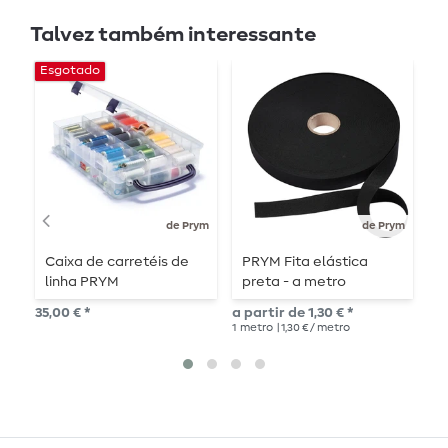
Talvez também interessante
Esgotado
de Prym
de Prym
Caixa de carretéis de
PRYM Fita elástica
P
linha PRYM
preta - a metro
a
35,00 € *
a partir de 1,30 € *
a p
1
metro
| 1,30 € / metro
1
me