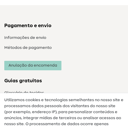
Pagamento e envio
Informações de envio
Métodos de pagamento
Anulação da encomenda
Guias gratuitos
Glossário de tecidos
Utilizamos cookies e tecnologias semelhantes no nosso site e
Glossário de costura
processamos dados pessoais dos visitantes do nosso site
(por exemplo, endereço IP), para personalizar conteúdos e
Guias de costura
anúncios, integrar mídias de terceiros ou analisar acessos ao
Ajuda e contacto
nosso site. O processamento de dados ocorre apenas