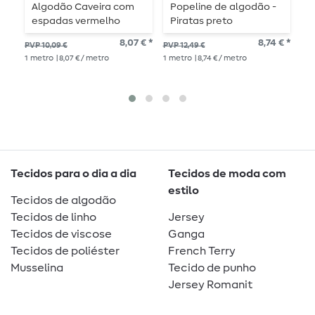
Algodão Caveira com
Popeline de algodão -
A
espadas vermelho
Piratas preto
r
8,07 € *
8,74 € *
PVP 10,09 €
PVP 12,49 €
PVP
1
metro
| 8,07 € / metro
1
metro
| 8,74 € / metro
1
me
Tecidos para o dia a dia
Tecidos de moda com
estilo
Tecidos de algodão
Tecidos de linho
Jersey
Tecidos de viscose
Ganga
Tecidos de poliéster
French Terry
Musselina
Tecido de punho
Jersey Romanit