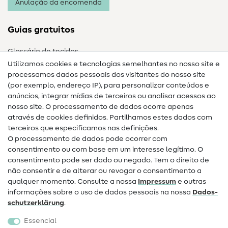
Anulação da encomenda
Guias gratuitos
Glossário de tecidos
Utilizamos cookies e tecnologias semelhantes no nosso site e
Glossário de costura
processamos dados pessoais dos visitantes do nosso site
(por exemplo, endereço IP), para personalizar conteúdos e
Guias de costura
anúncios, integrar mídias de terceiros ou analisar acessos ao
nosso site. O processamento de dados ocorre apenas
Ajuda e contacto
através de cookies definidos. Partilhamos estes dados com
terceiros que especificamos nas definições.
Contacto
O processamento de dados pode ocorrer com
Mudança de proprietário
consentimento ou com base em um interesse legítimo. O
consentimento pode ser dado ou negado. Tem o direito de
Perguntas frequentes (FAQ)
não consentir e de alterar ou revogar o consentimento a
qualquer momento. Consulte a nossa
Impressum
e outras
Direito de cancelamento
informações sobre o uso de dados pessoais na nossa
Dados­
Popular
schutz­erklärung
.
Essencial
Tecidos