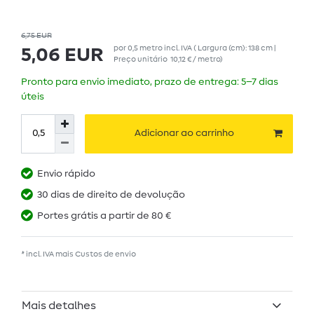
6,75 EUR
por
0,5
metro
incl. IVA
( Largura (cm): 138 cm |
5,06 EUR
Preço unitário
10,12 € / metro
)
Pronto para envio imediato, prazo de entrega: 5–7 dias
úteis
Adicionar ao carrinho
Envio rápido
30 dias de direito de devolução
Portes grátis a partir de 80 €
* incl. IVA mais
Custos de envio
Mais detalhes