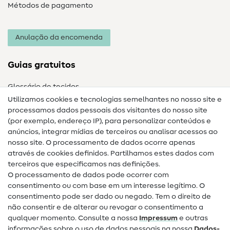
Métodos de pagamento
Anulação da encomenda
Guias gratuitos
Glossário de tecidos
Utilizamos cookies e tecnologias semelhantes no nosso site e
Glossário de costura
processamos dados pessoais dos visitantes do nosso site
(por exemplo, endereço IP), para personalizar conteúdos e
Guias de costura
anúncios, integrar mídias de terceiros ou analisar acessos ao
Ajuda e contacto
nosso site. O processamento de dados ocorre apenas
através de cookies definidos. Partilhamos estes dados com
terceiros que especificamos nas definições.
Contacto
O processamento de dados pode ocorrer com
Mudança de proprietário
consentimento ou com base em um interesse legítimo. O
consentimento pode ser dado ou negado. Tem o direito de
Perguntas frequentes (FAQ)
não consentir e de alterar ou revogar o consentimento a
qualquer momento. Consulte a nossa
Impressum
e outras
Direito de cancelamento
informações sobre o uso de dados pessoais na nossa
Dados­