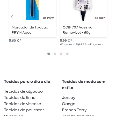
de Prym
de Odif
Marcador de fixação
ODIF 707 Adesivo
P
PRYM Aqua
Removível - 60g
8,4
5,60 € *
5,99 € *
9
m
60
grama
| 99,83 € / quilograma
Tecidos para o dia a dia
Tecidos de moda com
estilo
Tecidos de algodão
Tecidos de linho
Jersey
Tecidos de viscose
Ganga
Tecidos de poliéster
French Terry