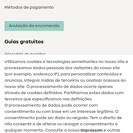
Métodos de pagamento
Anulação da encomenda
Guias gratuitos
Glossário de tecidos
Utilizamos cookies e tecnologias semelhantes no nosso site e
Glossário de costura
processamos dados pessoais dos visitantes do nosso site
(por exemplo, endereço IP), para personalizar conteúdos e
Guias de costura
anúncios, integrar mídias de terceiros ou analisar acessos ao
Ajuda e contacto
nosso site. O processamento de dados ocorre apenas
através de cookies definidos. Partilhamos estes dados com
terceiros que especificamos nas definições.
Contacto
O processamento de dados pode ocorrer com
Mudança de proprietário
consentimento ou com base em um interesse legítimo. O
consentimento pode ser dado ou negado. Tem o direito de
Perguntas frequentes (FAQ)
não consentir e de alterar ou revogar o consentimento a
qualquer momento. Consulte a nossa
Impressum
e outras
Direito de cancelamento