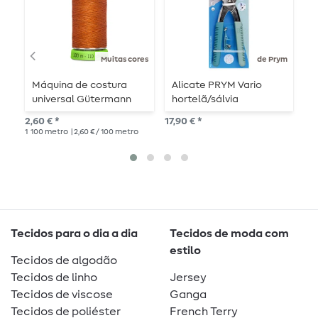
Muitas cores
de Prym
Máquina de costura
Alicate PRYM Vario
C
universal Gütermann
hortelã/sálvia
M
rPET 100m
2,60 € *
17,90 € *
30,
1
100 metro
| 2,60 € / 100 metro
Tecidos para o dia a dia
Tecidos de moda com
estilo
Tecidos de algodão
Tecidos de linho
Jersey
Tecidos de viscose
Ganga
Tecidos de poliéster
French Terry