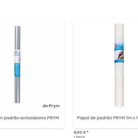
de Prym
om padrão autoadesivo PRYM
Papel de padrão PRYM 1m x 
9,00 € *
1
Peça