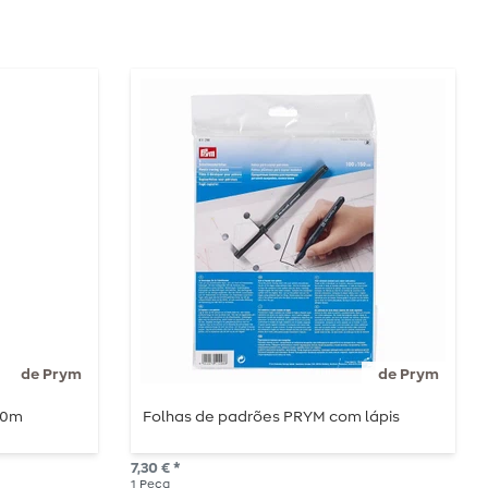
de Prym
de Prym
10m
Folhas de padrões PRYM com lápis
7,30 € *
1
Peça