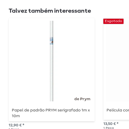
Talvez também interessante
Esgotado
de Prym
Papel de padrão PRYM serigrafado 1m x
Película c
10m
13,50 € *
12,90 € *
1
Peça