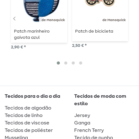
de Monoquick
de Monoquick
Patch marinheiro
Patch de bicicleta
C
gaivota azul
d
2,50 € *
2,90 € *
4,8
Tecidos para o dia a dia
Tecidos de moda com
estilo
Tecidos de algodão
Tecidos de linho
Jersey
Tecidos de viscose
Ganga
Tecidos de poliéster
French Terry
Musselina
Tecido de punho