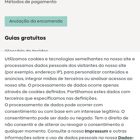
Métodos de pagamento
Anulação da encomenda
Guias gratuitos
Glossário de tecidos
Utilizamos cookies e tecnologias semelhantes no nosso site e
Glossário de costura
processamos dados pessoais dos visitantes do nosso site
(por exemplo, endereço IP), para personalizar conteúdos e
Guias de costura
anúncios, integrar mídias de terceiros ou analisar acessos ao
Ajuda e contacto
nosso site. O processamento de dados ocorre apenas
através de cookies definidos. Partilhamos estes dados com
terceiros que especificamos nas definições.
Contacto
O processamento de dados pode ocorrer com
Mudança de proprietário
consentimento ou com base em um interesse legítimo. O
consentimento pode ser dado ou negado. Tem o direito de
Perguntas frequentes (FAQ)
não consentir e de alterar ou revogar o consentimento a
qualquer momento. Consulte a nossa
Impressum
e outras
Direito de cancelamento
informações sobre o uso de dados pessoais na nossa
Dados­