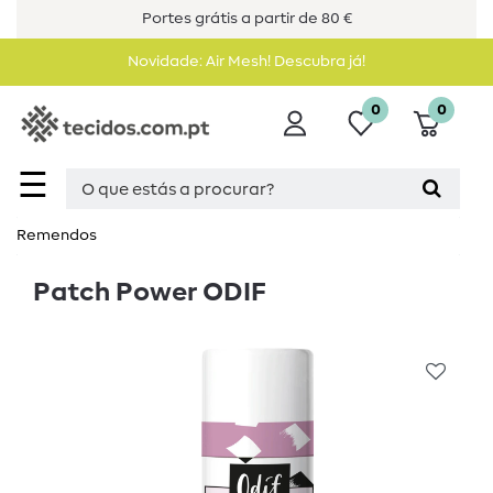
Portes grátis a partir de 80 €
Novidade: Air Mesh! Descubra já!
0
0
☰
Remendos
Patch Power ODIF