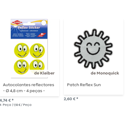
de Kleiber
de Monoquick
Autocolantes reflectores
Patch Reflex Sun
P
- Ø 4,8 cm - 4 peças -
amarelo néon
2,60 € *
2,6
4,74 € *
4
Peça
| 1,18 € / Peça