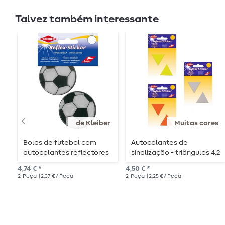
Talvez também interessante
de Kleiber
Muitas cores
Bolas de futebol com
Autocolantes de
autocolantes reflectores
sinalização - triângulos 4,2
- Ø 6,5 cm - 2 peças
cm x 3,6 cm -
4,74 € *
4,50 € *
autocolantes
2
Peça
| 2,37 € / Peça
2
Peça
| 2,25 € / Peça