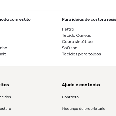
moda com estilo
Para ideias de costura resi
Feltro
Tecido Canvas
Couro sintético
unho
Softshell
nit
Tecidos para toldos
itos
Ajuda e contacto
tecidos
Contacto
costura
Mudança de proprietário