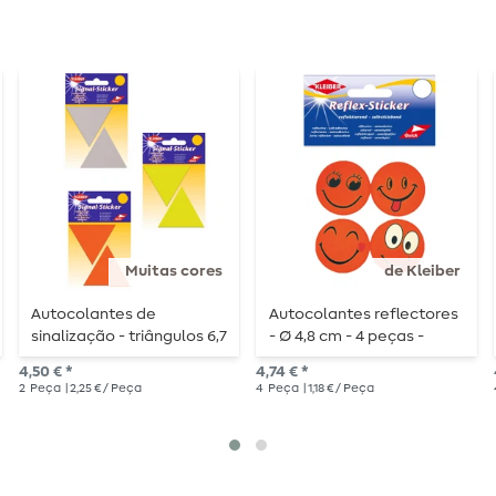
Muitas cores
de Kleiber
Autocolantes de
Autocolantes reflectores
sinalização - triângulos 6,7
- Ø 4,8 cm - 4 peças -
cm x 5,8 cm -
laranja néon
4,50 € *
4,74 € *
autoadesivos
2
Peça
| 2,25 € / Peça
4
Peça
| 1,18 € / Peça