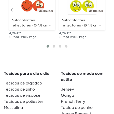
de Kleiber
de Kleiber
Autocolantes
Autocolantes
P
reflectores - Ø 4,8 cm -
reflectores - Ø 4,8 cm -
4 peças - laranja néon
4 peças - amarelo néon
2,6
4,74 € *
4,74 € *
4
Peça
| 1,18 € / Peça
4
Peça
| 1,18 € / Peça
Tecidos para o dia a dia
Tecidos de moda com
estilo
Tecidos de algodão
Tecidos de linho
Jersey
Tecidos de viscose
Ganga
Tecidos de poliéster
French Terry
Musselina
Tecido de punho
Jersey Romanit