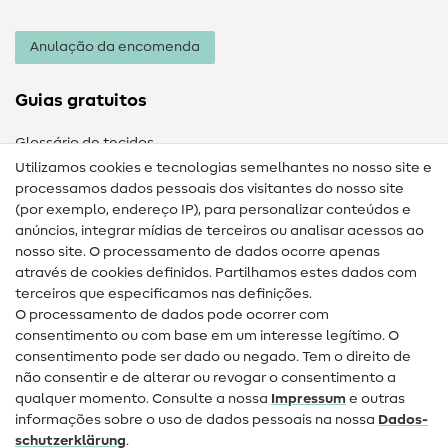
Anulação da encomenda
Guias gratuitos
Glossário de tecidos
Utilizamos cookies e tecnologias semelhantes no nosso site e
Glossário de costura
processamos dados pessoais dos visitantes do nosso site
(por exemplo, endereço IP), para personalizar conteúdos e
Guias de costura
anúncios, integrar mídias de terceiros ou analisar acessos ao
Ajuda e contacto
nosso site. O processamento de dados ocorre apenas
através de cookies definidos. Partilhamos estes dados com
terceiros que especificamos nas definições.
Contacto
O processamento de dados pode ocorrer com
Mudança de proprietário
consentimento ou com base em um interesse legítimo. O
consentimento pode ser dado ou negado. Tem o direito de
Perguntas frequentes (FAQ)
não consentir e de alterar ou revogar o consentimento a
qualquer momento. Consulte a nossa
Impressum
e outras
Direito de cancelamento
informações sobre o uso de dados pessoais na nossa
Dados­
Popular
schutz­erklärung
.