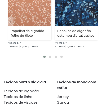
Popelina de algodão -
Popelina de algodão -
A
folha de tijolo
estampa digital galhos
florais azuis
8,9
10,79 € *
11,79 € *
1
me
1
metro
| 10,79 € / metro
1
metro
| 11,79 € / metro
Tecidos para o dia a dia
Tecidos de moda com
estilo
Tecidos de algodão
Tecidos de linho
Jersey
Tecidos de viscose
Ganga