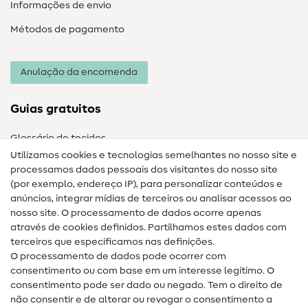
Informações de envio
Métodos de pagamento
Anulação da encomenda
Guias gratuitos
Glossário de tecidos
Utilizamos cookies e tecnologias semelhantes no nosso site e
Glossário de costura
processamos dados pessoais dos visitantes do nosso site
(por exemplo, endereço IP), para personalizar conteúdos e
Guias de costura
anúncios, integrar mídias de terceiros ou analisar acessos ao
Ajuda e contacto
nosso site. O processamento de dados ocorre apenas
através de cookies definidos. Partilhamos estes dados com
terceiros que especificamos nas definições.
Contacto
O processamento de dados pode ocorrer com
Mudança de proprietário
consentimento ou com base em um interesse legítimo. O
consentimento pode ser dado ou negado. Tem o direito de
Perguntas frequentes (FAQ)
não consentir e de alterar ou revogar o consentimento a