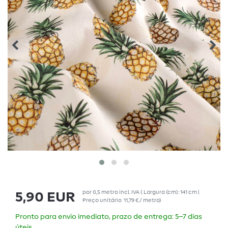
por
0,5
metro
incl. IVA
( Largura (cm): 141 cm |
5,90 EUR
Preço unitário
11,79 € / metro
)
Pronto para envio imediato, prazo de entrega: 5–7 dias
úteis