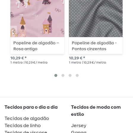
Popeline de algodão –
Popeline de algodão -
A
Rosa antigo
Pontos cinzentos
brancos
8,9
10,29 € *
10,29 € *
1
me
1
metro
| 10,29 € / metro
1
metro
| 10,29 € / metro
Tecidos para o dia a dia
Tecidos de moda com
estilo
Tecidos de algodão
Tecidos de linho
Jersey
Tecidos de viscose
Ganga