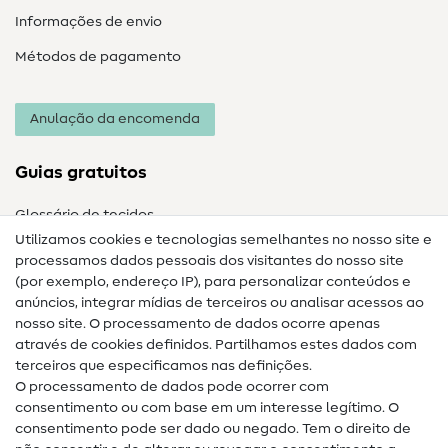
Informações de envio
Métodos de pagamento
Anulação da encomenda
Guias gratuitos
Glossário de tecidos
Utilizamos cookies e tecnologias semelhantes no nosso site e
Glossário de costura
processamos dados pessoais dos visitantes do nosso site
(por exemplo, endereço IP), para personalizar conteúdos e
Guias de costura
anúncios, integrar mídias de terceiros ou analisar acessos ao
Ajuda e contacto
nosso site. O processamento de dados ocorre apenas
através de cookies definidos. Partilhamos estes dados com
terceiros que especificamos nas definições.
Contacto
O processamento de dados pode ocorrer com
Mudança de proprietário
consentimento ou com base em um interesse legítimo. O
consentimento pode ser dado ou negado. Tem o direito de
Perguntas frequentes (FAQ)