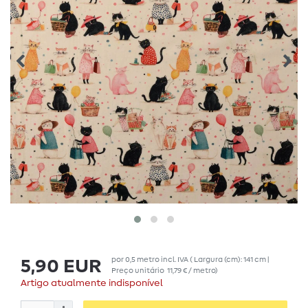
por
0,5
metro
incl. IVA
( Largura (cm): 141 cm |
5,90 EUR
Preço unitário
11,79 € / metro
)
Artigo atualmente indisponível