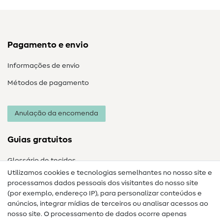
Pagamento e envio
Informações de envio
Métodos de pagamento
Anulação da encomenda
Guias gratuitos
Glossário de tecidos
Utilizamos cookies e tecnologias semelhantes no nosso site e
Glossário de costura
processamos dados pessoais dos visitantes do nosso site
(por exemplo, endereço IP), para personalizar conteúdos e
Guias de costura
anúncios, integrar mídias de terceiros ou analisar acessos ao
Ajuda e contacto
nosso site. O processamento de dados ocorre apenas