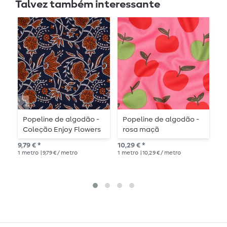
Talvez também interessante
Popeline de algodão -
Popeline de algodão -
P
Coleção Enjoy Flowers
rosa maçã
P
Blue
9,79 € *
10,29 € *
PVP
1
metro
| 9,79 € / metro
1
metro
| 10,29 € / metro
1
me