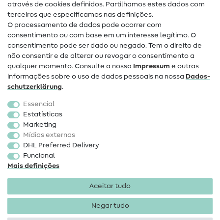
através de cookies definidos. Partilhamos estes dados com
terceiros que especificamos nas definições.
Contacto
O processamento de dados pode ocorrer com
Mudança de proprietário
consentimento ou com base em um interesse legítimo. O
consentimento pode ser dado ou negado. Tem o direito de
Perguntas frequentes (FAQ)
não consentir e de alterar ou revogar o consentimento a
qualquer momento. Consulte a nossa
Impressum
e outras
Direito de cancelamento
informações sobre o uso de dados pessoais na nossa
Dados­
Popular
schutz­erklärung
.
Essencial
Tecidos
Estatísticas
Marketing
Acessórios de costura
Mídias externas
Promoção
DHL Preferred Delivery
Funcional
Mais definições
Aceitar tudo
Negar tudo
Informações legais
Proteção de dados
Termos e
condições
Direito de rescisão