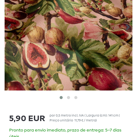
por
0,5
metro
incl. IVA
( Largura (cm): 141 cm |
5,90 EUR
Preço unitário
11,79 € / metro
)
Pronto para envio imediato, prazo de entrega: 5–7 dias
úteis