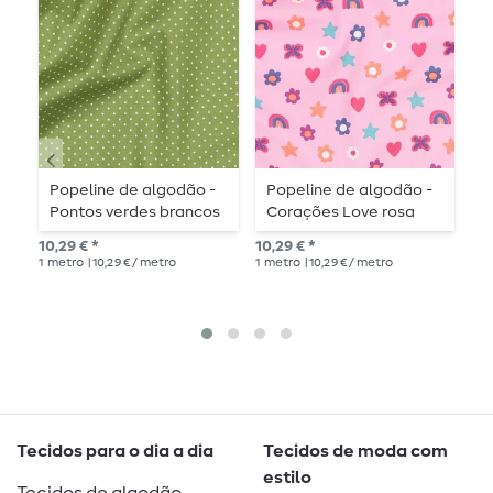
Popeline de algodão -
Popeline de algodão -
P
Pontos verdes brancos
Corações Love rosa
f
10,29 € *
10,29 € *
11,
1
metro
| 10,29 € / metro
1
metro
| 10,29 € / metro
1
me
Tecidos para o dia a dia
Tecidos de moda com
estilo
Tecidos de algodão