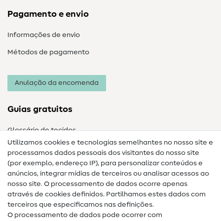
Pagamento e envio
Informações de envio
Métodos de pagamento
Anulação da encomenda
Guias gratuitos
Glossário de tecidos
Utilizamos cookies e tecnologias semelhantes no nosso site e
Glossário de costura
processamos dados pessoais dos visitantes do nosso site
(por exemplo, endereço IP), para personalizar conteúdos e
Guias de costura
anúncios, integrar mídias de terceiros ou analisar acessos ao
Ajuda e contacto
nosso site. O processamento de dados ocorre apenas
através de cookies definidos. Partilhamos estes dados com
terceiros que especificamos nas definições.
Contacto
O processamento de dados pode ocorrer com