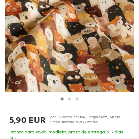
por
0,5
metro
incl. IVA
( Largura (cm): 141 cm |
5,90 EUR
Preço unitário
11,79 € / metro
)
Pronto para envio imediato, prazo de entrega: 5–7 dias
úteis