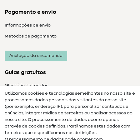
Pagamento e envio
Informações de envio
Métodos de pagamento
Anulação da encomenda
Guias gratuitos
Glossário de tecidos
Utilizamos cookies e tecnologias semelhantes no nosso site e
Glossário de costura
processamos dados pessoais dos visitantes do nosso site
(por exemplo, endereço IP), para personalizar conteúdos e
Guias de costura
anúncios, integrar mídias de terceiros ou analisar acessos ao
Ajuda e contacto
nosso site. O processamento de dados ocorre apenas
através de cookies definidos. Partilhamos estes dados com
terceiros que especificamos nas definições.
Contacto
O processamento de dados pode ocorrer com