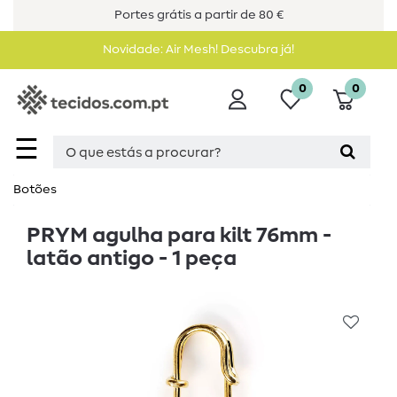
Portes grátis a partir de 80 €
Novidade: Air Mesh! Descubra já!
0
0
☰
Botões
PRYM agulha para kilt 76mm -
latão antigo - 1 peça