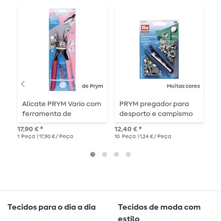
de Prym
Muitas cores
Alicate PRYM Vario com
PRYM pregador para
B
ferramenta de
desporto e campismo
g
perfuração - baga
15mm
P
17,90 € *
12,40 € *
5,6
a
1
Peça
| 17,90 € / Peça
10
Peça
| 1,24 € / Peça
8
P
Tecidos para o dia a dia
Tecidos de moda com
estilo