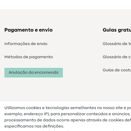
Pagamento e envio
Guias gratu
Informações de envio
Glossário de 
Métodos de pagamento
Glossário de 
Guias de cost
Anulação da encomenda
Utilizamos cookies e tecnologias semelhantes no nosso site e p
exemplo, endereço IP), para personalizar conteúdos e anúncios, i
processamento de dados ocorre apenas através de cookies defi
especificamos nas definições.
Informações legais
Proteção de dados
Termos e