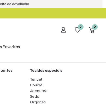
reito de devolução
0
0
s Favoritas
stentes
Tecidos especiais
Tencel
Bouclé
Jacquard
Seda
Organza