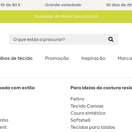
tir de 80 €
Grande variedade
30 dias de di
Novidade: Air Mesh! Descubra já!
lhos de tecido
Promoção
Inspiração
Marca
moda com estilo
Para ideias de costura resi
Feltro
Tecido Canvas
Couro sintético
unho
Softshell
nit
Tecidos para toldos