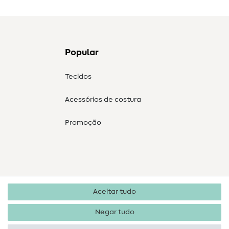
Popular
Tecidos
Acessórios de costura
Promoção
Aceitar tudo
Negar tudo
Direitos de autor 2026 SewIY GmbH