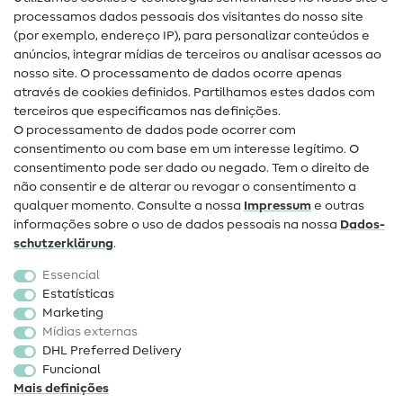
Glossário de costura
processamos dados pessoais dos visitantes do nosso site
(por exemplo, endereço IP), para personalizar conteúdos e
Guias de costura
anúncios, integrar mídias de terceiros ou analisar acessos ao
Ajuda e contacto
nosso site. O processamento de dados ocorre apenas
através de cookies definidos. Partilhamos estes dados com
terceiros que especificamos nas definições.
Contacto
O processamento de dados pode ocorrer com
Mudança de proprietário
consentimento ou com base em um interesse legítimo. O
consentimento pode ser dado ou negado. Tem o direito de
Perguntas frequentes (FAQ)
não consentir e de alterar ou revogar o consentimento a
qualquer momento. Consulte a nossa
Impressum
e outras
Direito de cancelamento
informações sobre o uso de dados pessoais na nossa
Dados­
Popular
schutz­erklärung
.
Essencial
Tecidos
Estatísticas
Marketing
Acessórios de costura
Mídias externas
Promoção
DHL Preferred Delivery
Funcional
Mais definições