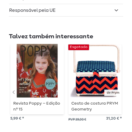
Responsável pela UE
Talvez também interessante
Esgotado
-
de Prym
Revista Poppy – Edição
Cesto de costura PRYM
P
n.º 15
Geometry
d
5,99 € *
31,20 € *
PVP 39,00 €
PVP
1
P