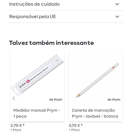
Instruções de cuidado
Responsável pela UE
Talvez também interessante
de Prym
de Prym
Medidor manual Prym -
Caneta de marcação
P
1 peça
Prym - lavável - branca
c
2,70 € *
3,70 € *
4,1
1
Peça
1
Peça
2
P