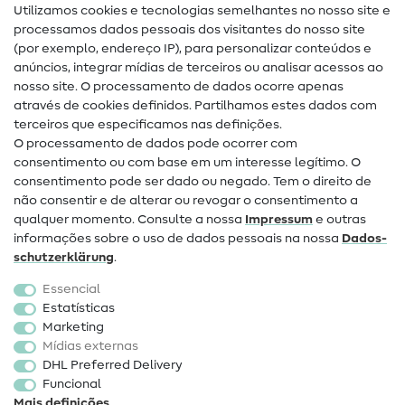
Utilizamos cookies e tecnologias semelhantes no nosso site e
Glossário de costura
processamos dados pessoais dos visitantes do nosso site
(por exemplo, endereço IP), para personalizar conteúdos e
Guias de costura
anúncios, integrar mídias de terceiros ou analisar acessos ao
Ajuda e contacto
nosso site. O processamento de dados ocorre apenas
através de cookies definidos. Partilhamos estes dados com
terceiros que especificamos nas definições.
Contacto
O processamento de dados pode ocorrer com
Mudança de proprietário
consentimento ou com base em um interesse legítimo. O
consentimento pode ser dado ou negado. Tem o direito de
Perguntas frequentes (FAQ)
não consentir e de alterar ou revogar o consentimento a
qualquer momento. Consulte a nossa
Impressum
e outras
Direito de cancelamento
informações sobre o uso de dados pessoais na nossa
Dados­
Popular
schutz­erklärung
.
Essencial
Tecidos
Estatísticas
Marketing
Acessórios de costura
Mídias externas
Promoção
DHL Preferred Delivery
Funcional
Mais definições