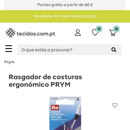
Portes grátis a partir de 80 €
Novidade: Air Mesh! Descubra já!
0
0
☰
Prym
Rasgador de costuras
ergonómico PRYM