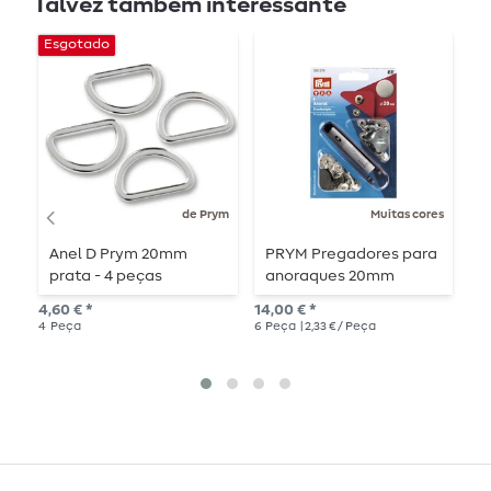
Talvez também interessante
Esgotado
de Prym
Muitas cores
Anel D Prym 20mm
PRYM Pregadores para
P
prata - 4 peças
anoraques 20mm
c
planos - 6 peças
-
4,60 € *
14,00 € *
11,
e
4
Peça
6
Peça
| 2,33 € / Peça
20
r