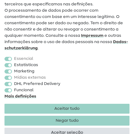
terceiros que especificamos nas definições.
Contacto
O processamento de dados pode ocorrer com
Mudança de proprietário
consentimento ou com base em um interesse legítimo. O
consentimento pode ser dado ou negado. Tem o direito de
Perguntas frequentes (FAQ)
não consentir e de alterar ou revogar o consentimento a
qualquer momento. Consulte a nossa
Impressum
e outras
Direito de cancelamento
informações sobre o uso de dados pessoais na nossa
Dados­
Popular
schutz­erklärung
.
Essencial
Tecidos
Estatísticas
Marketing
Acessórios de costura
Mídias externas
Promoção
DHL Preferred Delivery
Funcional
Mais definições
Aceitar tudo
Negar tudo
Informações legais
Proteção de dados
Termos e
condições
Direito de rescisão
Aceitar seleção