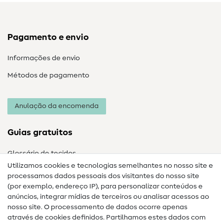
Pagamento e envio
Informações de envio
Métodos de pagamento
Anulação da encomenda
Guias gratuitos
Glossário de tecidos
Utilizamos cookies e tecnologias semelhantes no nosso site e
Glossário de costura
processamos dados pessoais dos visitantes do nosso site
(por exemplo, endereço IP), para personalizar conteúdos e
Guias de costura
anúncios, integrar mídias de terceiros ou analisar acessos ao
Ajuda e contacto
nosso site. O processamento de dados ocorre apenas
através de cookies definidos. Partilhamos estes dados com