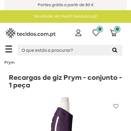
Portes grátis a partir de 80 €
Novidade: Air Mesh! Descubra já!
0
0
☰
Prym
Recargas de giz Prym - conjunto -
1 peça