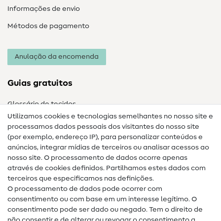
Informações de envio
Métodos de pagamento
Anulação da encomenda
Guias gratuitos
Glossário de tecidos
Utilizamos cookies e tecnologias semelhantes no nosso site e
Glossário de costura
processamos dados pessoais dos visitantes do nosso site
(por exemplo, endereço IP), para personalizar conteúdos e
Guias de costura
anúncios, integrar mídias de terceiros ou analisar acessos ao
Ajuda e contacto
nosso site. O processamento de dados ocorre apenas
através de cookies definidos. Partilhamos estes dados com
terceiros que especificamos nas definições.
Contacto
O processamento de dados pode ocorrer com
Mudança de proprietário
consentimento ou com base em um interesse legítimo. O
consentimento pode ser dado ou negado. Tem o direito de
Perguntas frequentes (FAQ)
não consentir e de alterar ou revogar o consentimento a