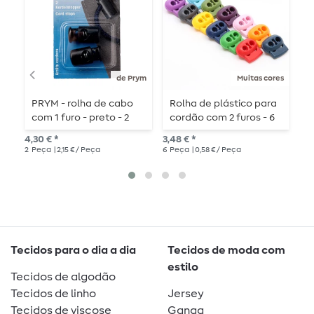
de Prym
Muitas cores
PRYM - rolha de cabo
Rolha de plástico para
B
com 1 furo - preto - 2
cordão com 2 furos - 6
a
peças
peças
m
4,30 € *
3,48 € *
0,8
2
Peça
| 2,15 € / Peça
6
Peça
| 0,58 € / Peça
Tecidos para o dia a dia
Tecidos de moda com
estilo
Tecidos de algodão
Tecidos de linho
Jersey
Tecidos de viscose
Ganga