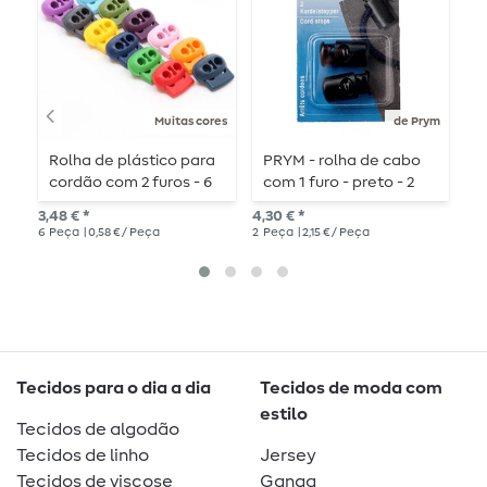
Muitas cores
de Prym
Rolha de plástico para
PRYM - rolha de cabo
U
cordão com 2 furos - 6
com 1 furo - preto - 2
B
peças
peças
a
3,48 € *
4,30 € *
0,8
m
6
Peça
| 0,58 € / Peça
2
Peça
| 2,15 € / Peça
Tecidos para o dia a dia
Tecidos de moda com
estilo
Tecidos de algodão
Tecidos de linho
Jersey
Tecidos de viscose
Ganga