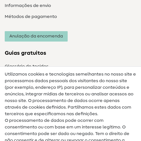
Informações de envio
Métodos de pagamento
Anulação da encomenda
Guias gratuitos
Glossário de tecidos
Utilizamos cookies e tecnologias semelhantes no nosso site e
Glossário de costura
processamos dados pessoais dos visitantes do nosso site
(por exemplo, endereço IP), para personalizar conteúdos e
Guias de costura
anúncios, integrar mídias de terceiros ou analisar acessos ao
Ajuda e contacto
nosso site. O processamento de dados ocorre apenas
através de cookies definidos. Partilhamos estes dados com
terceiros que especificamos nas definições.
Contacto
O processamento de dados pode ocorrer com
Mudança de proprietário
consentimento ou com base em um interesse legítimo. O
consentimento pode ser dado ou negado. Tem o direito de
Perguntas frequentes (FAQ)
não consentir e de alterar ou revogar o consentimento a