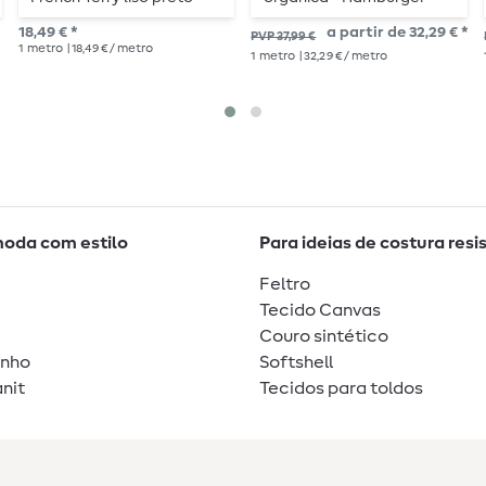
Liebe Troyer Knitty Ecru
18,49 € *
a partir de 32,29 € *
PVP 37,99 €
1
metro
| 18,49 € / metro
1
metro
| 32,29 € / metro
moda com estilo
Para ideias de costura resi
Feltro
Tecido Canvas
Couro sintético
unho
Softshell
nit
Tecidos para toldos