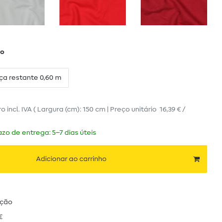
ro
ça restante 0,60 m
ro
incl. IVA
( Largura (cm): 150 cm | Preço unitário
16,39 € /
zo de entrega: 5–7 dias úteis
Adicionar ao carrinho
ução
€