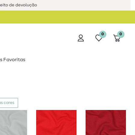
reito de devolução
0
0
s Favoritas
s cores