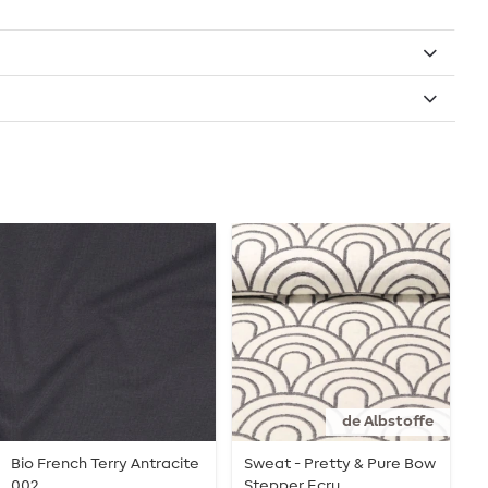
de Albstoffe
Bio French Terry Antracite
Sweat - Pretty & Pure Bow
S
002
Stepper Ecru
W