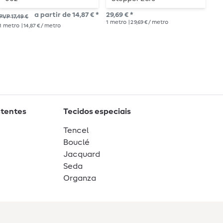
a partir de 14,87 € *
29,69 € *
PVP 17,49 €
PVP
1
metro
| 29,69 € / metro
1
metro
| 14,87 € / metro
1
me
stentes
Tecidos especiais
Tencel
Bouclé
Jacquard
Seda
Organza