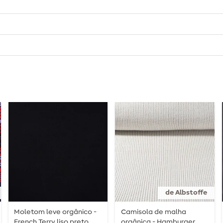
de Albstoffe
Moletom leve orgânico -
Camisola de malha
French Terry liso preto
orgânica - Hamburger