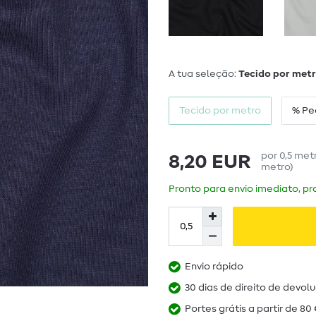
A tua seleção:
Tecido por met
Tecido por metro
% Pe
por
0,5
met
8,20 EUR
metro
)
Pronto para envio imediato, pra
Envio rápido
30 dias de direito de devol
Portes grátis a partir de 80 