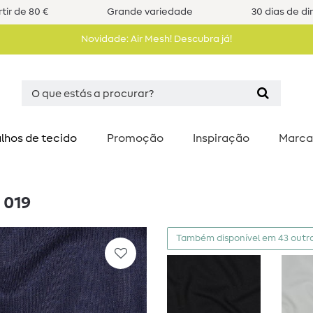
tir de 80 €
Grande variedade
30 dias de di
Novidade: Air Mesh! Descubra já!
lhos de tecido
Promoção
Inspiração
Marca
 019
Também disponível em 43 outra