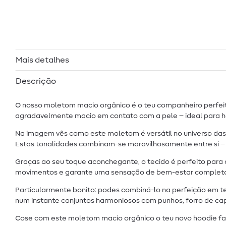
Mais detalhes
Descrição
O nosso moletom macio orgânico é o teu companheiro perfeito 
agradavelmente macio em contato com a pele – ideal para hoo
Na imagem vês como este moletom é versátil no universo das 
Estas tonalidades combinam-se maravilhosamente entre si – d
Graças ao seu toque aconchegante, o tecido é perfeito par
movimentos e garante uma sensação de bem-estar completa ao v
Particularmente bonito: podes combiná-lo na perfeição em te
num instante conjuntos harmoniosos com punhos, forro de cap
Cose com este moletom macio orgânico o teu novo hoodie fav