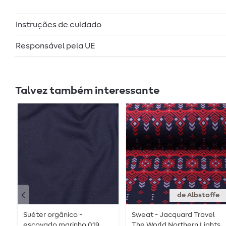
Instruções de cuidado
Responsável pela UE
Talvez também interessante
de Albstoffe
Suéter orgânico -
Sweat - Jacquard Travel
escovado marinho 019
The World Northern Lights