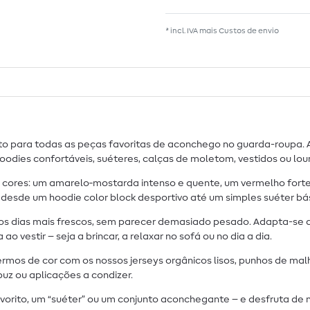
* incl. IVA mais
Custos de envio
para todas as peças favoritas de aconchego no guarda-roupa. A su
dies confortáveis, suéteres, calças de moletom, vestidos ou lou
cores: um amarelo‑mostarda intenso e quente, um vermelho forte e
esde um hoodie color block desportivo até um simples suéter bási
a os dias mais frescos, sem parecer demasiado pesado. Adapta-s
estir – seja a brincar, a relaxar no sofá ou no dia a dia.
rmos de cor com os nossos jerseys orgânicos lisos, punhos de mal
uz ou aplicações a condizer.
orito, um “suéter” ou um conjunto aconchegante – e desfruta de