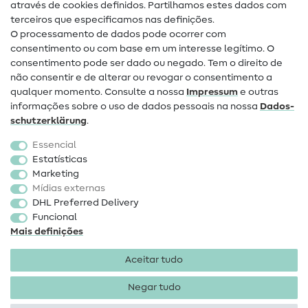
através de cookies definidos. Partilhamos estes dados com
terceiros que especificamos nas definições.
Contacto
O processamento de dados pode ocorrer com
Mudança de proprietário
consentimento ou com base em um interesse legítimo. O
consentimento pode ser dado ou negado. Tem o direito de
Perguntas frequentes (FAQ)
não consentir e de alterar ou revogar o consentimento a
qualquer momento. Consulte a nossa
Impressum
e outras
Direito de cancelamento
informações sobre o uso de dados pessoais na nossa
Dados­
Popular
schutz­erklärung
.
Essencial
Tecidos
Estatísticas
Marketing
Acessórios de costura
Mídias externas
Promoção
DHL Preferred Delivery
Funcional
Mais definições
Aceitar tudo
Negar tudo
Informações legais
Proteção de dados
Termos e
condições
Direito de rescisão