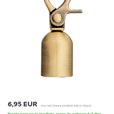
6,95 EUR
incl. IVA
(
Preço unitário
6,95 € / Peça
)