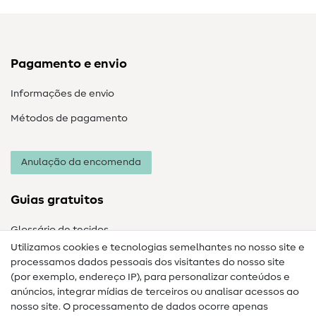
Pagamento e envio
Informações de envio
Métodos de pagamento
Anulação da encomenda
Guias gratuitos
Glossário de tecidos
Utilizamos cookies e tecnologias semelhantes no nosso site e
Glossário de costura
processamos dados pessoais dos visitantes do nosso site
(por exemplo, endereço IP), para personalizar conteúdos e
Guias de costura
anúncios, integrar mídias de terceiros ou analisar acessos ao
Ajuda e contacto
nosso site. O processamento de dados ocorre apenas