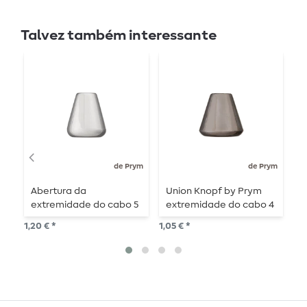
Talvez também interessante
de Prym
de Prym
Abertura da
Union Knopf by Prym
A
extremidade do cabo 5
extremidade do cabo 4
e
mm 15 mm prata
mm 12 mm aço
m
1,20 € *
1,05 € *
1,0
brilhante
brilhante
b