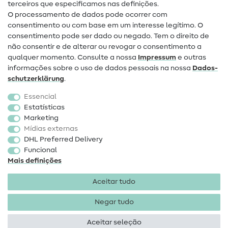
terceiros que especificamos nas definições.
Contacto
O processamento de dados pode ocorrer com
Mudança de proprietário
consentimento ou com base em um interesse legítimo. O
consentimento pode ser dado ou negado. Tem o direito de
Perguntas frequentes (FAQ)
não consentir e de alterar ou revogar o consentimento a
qualquer momento. Consulte a nossa
Impressum
e outras
Direito de cancelamento
informações sobre o uso de dados pessoais na nossa
Dados­
Popular
schutz­erklärung
.
Essencial
Tecidos
Estatísticas
Marketing
Acessórios de costura
Mídias externas
Promoção
DHL Preferred Delivery
Funcional
Mais definições
Aceitar tudo
Negar tudo
Informações legais
Proteção de dados
Termos e
condições
Direito de rescisão
Aceitar seleção
Direitos de autor 2026 SewIY GmbH