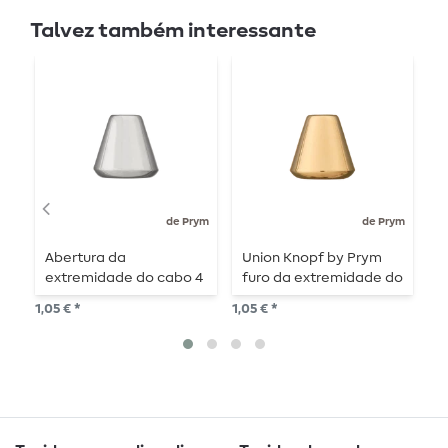
Talvez também interessante
de Prym
de Prym
Abertura da
Union Knopf by Prym
T
extremidade do cabo 4
furo da extremidade do
U
mm 12 mm prata
cordão 4 mm 12 mm
c
1,05 € *
1,05 € *
6,9
brilhante
dourado brilhante
p