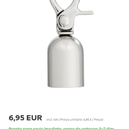
6,95 EUR
incl. IVA
(
Preço unitário
6,95 € / Peça
)