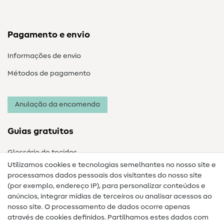
Pagamento e envio
Informações de envio
Métodos de pagamento
Anulação da encomenda
Guias gratuitos
Glossário de tecidos
Utilizamos cookies e tecnologias semelhantes no nosso site e
Glossário de costura
processamos dados pessoais dos visitantes do nosso site
(por exemplo, endereço IP), para personalizar conteúdos e
Guias de costura
anúncios, integrar mídias de terceiros ou analisar acessos ao
Ajuda e contacto
nosso site. O processamento de dados ocorre apenas
através de cookies definidos. Partilhamos estes dados com