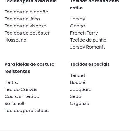
Tecidos para o dia a dia
Tecidos de moda com
estilo
Tecidos de algodão
Tecidos de linho
Jersey
Tecidos de viscose
Ganga
Tecidos de poliéster
French Terry
Musselina
Tecido de punho
Jersey Romanit
Para ideias de costura
Tecidos especiais
resistentes
Tencel
Feltro
Bouclé
Tecido Canvas
Jacquard
Couro sintético
Seda
Softshell
Organza
Tecidos para toldos