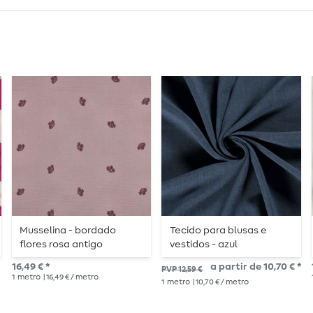
Musselina - bordado
Tecido para blusas e
flores rosa antigo
vestidos - azul
16,49 € *
a partir de 10,70 € *
PVP 12,59 €
1
metro
| 16,49 € / metro
1
metro
| 10,70 € / metro