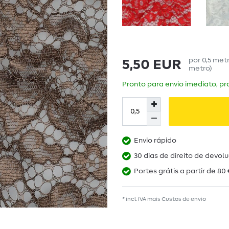
por
0,5
met
5,50 EUR
metro
)
Pronto para envio imediato, pra
Envio rápido
30 dias de direito de devol
Portes grátis a partir de 80 
* incl. IVA mais
Custos de envio