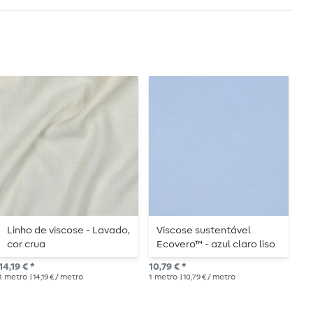
Linho de viscose - Lavado,
Viscose sustentável
V
cor crua
Ecovero™ - azul claro liso
E
14,19 € *
10,79 € *
10,
1
metro
| 14,19 € / metro
1
metro
| 10,79 € / metro
1
me