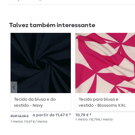
Talvez também interessante
Tecido da blusa e do
Tecido para blusa e
vestido - Navy
vestido - Blossoms XXL
Stretch Fuchsia Ecru
a partir de 11,47 € *
10,79 € *
PVP 13,49 €
1
metro
| 10,79 € / metro
1
metro
| 11,47 € / metro