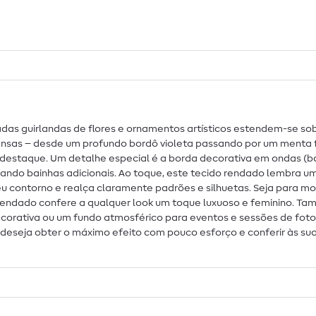
das guirlandas de flores e ornamentos artísticos estendem-se so
tensas – desde um profundo bordô violeta passando por um menta f
estaque. Um detalhe especial é a borda decorativa em ondas (ba
ndo bainhas adicionais. Ao toque, este tecido rendado lembra u
contorno e realça claramente padrões e silhuetas. Seja para moda
ido rendado confere a qualquer look um toque luxuoso e feminino
corativa ou um fundo atmosférico para eventos e sessões de foto
m deseja obter o máximo efeito com pouco esforço e conferir às s