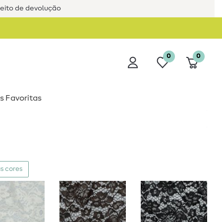
reito de devolução
0
0
s Favoritas
s cores