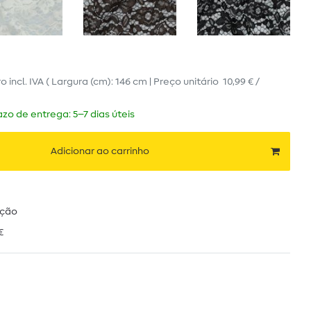
ro
incl. IVA
( Largura (cm): 146 cm | Preço unitário
10,99 € /
zo de entrega: 5–7 dias úteis
Adicionar ao carrinho
ução
€