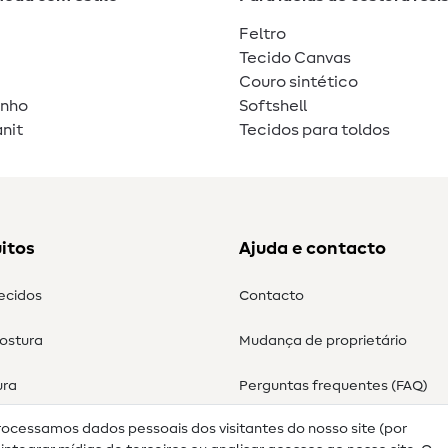
Feltro
Tecido Canvas
Couro sintético
unho
Softshell
nit
Tecidos para toldos
itos
Ajuda e contacto
tecidos
Contacto
costura
Mudança de proprietário
ura
Perguntas frequentes (FAQ)
rocessamos dados pessoais dos visitantes do nosso site (por
Direito de cancelamento