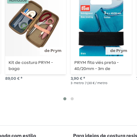
Novidade
de Prym
de Prym
Kit de costura PRYM -
PRYM fita viés preta -
baga
40/20mm - 3m de
comprimento
89,00 € *
3,90 € *
3
metro
| 1,30 € / metro
moda com estilo
Para ideias de costura resi