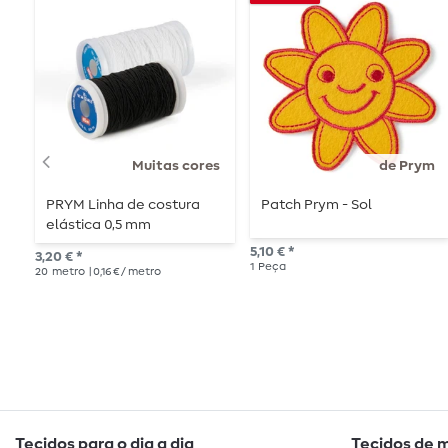
Muitas cores
de Prym
PRYM Linha de costura
Patch Prym - Sol
elástica 0,5 mm
5,10 € *
3,20 € *
1
Peça
20
metro
| 0,16 € / metro
Tecidos para o dia a dia
Tecidos de 