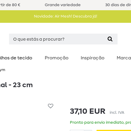
tir de 80 €
Grande variedade
30 dias de di
Novidade: Air Mesh! Descubra já!
lhos de tecido
Promoção
Inspiração
Marca
ym
al - 23 cm
37,10 EUR
incl. IVA
Pronto para envio imediato, pra