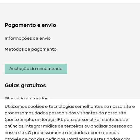
Pagamento e envio
Informações de envio
Métodos de pagamento
Anulação da encomenda
Guias gratuitos
Glossário de tecidos
Utilizamos cookies e tecnologias semelhantes no nosso site e
Glossário de costura
processamos dados pessoais dos visitantes do nosso site
(por exemplo, endereço IP), para personalizar conteúdos e
Guias de costura
anúncios, integrar mídias de terceiros ou analisar acessos ao
Ajuda e contacto
nosso site. O processamento de dados ocorre apenas
através de cookies definidos. Partilhamos estes dados com