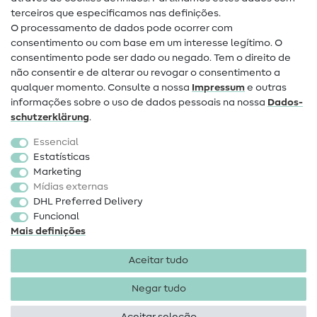
terceiros que especificamos nas definições.
Contacto
O processamento de dados pode ocorrer com
Mudança de proprietário
consentimento ou com base em um interesse legítimo. O
consentimento pode ser dado ou negado. Tem o direito de
Perguntas frequentes (FAQ)
não consentir e de alterar ou revogar o consentimento a
qualquer momento. Consulte a nossa
Impressum
e outras
Direito de cancelamento
informações sobre o uso de dados pessoais na nossa
Dados­
Popular
schutz­erklärung
.
Essencial
Tecidos
Estatísticas
Marketing
Acessórios de costura
Mídias externas
Promoção
DHL Preferred Delivery
Funcional
Mais definições
Aceitar tudo
Negar tudo
Informações legais
Proteção de dados
Termos e
condições
Direito de rescisão