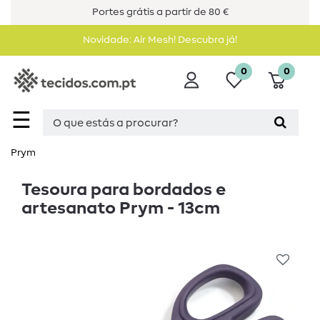
Portes grátis a partir de 80 €
Novidade: Air Mesh! Descubra já!
0
0
☰
Prym
Tesoura para bordados e
artesanato Prym - 13cm