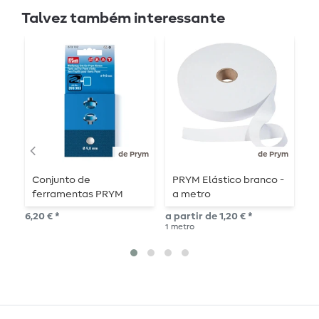
Talvez também interessante
A
de Prym
de Prym
Conjunto de
PRYM Elástico branco -
R
ferramentas PRYM
a metro
6
para rebites - 9 mm
Ø
6,20 € *
a partir de 1,20 € *
8,4
1
metro