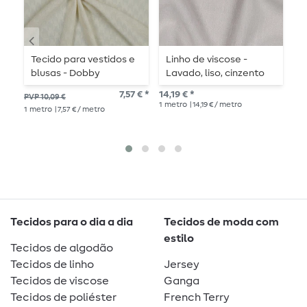
Tecido para vestidos e
Linho de viscose -
A
blusas - Dobby
Lavado, liso, cinzento
a
jacquard houndstooth
claro
7,57 € *
14,19 € *
9,9
PVP 10,09 €
ecru
1
metro
| 14,19 € / metro
1
me
1
metro
| 7,57 € / metro
Tecidos para o dia a dia
Tecidos de moda com
estilo
Tecidos de algodão
Tecidos de linho
Jersey
Tecidos de viscose
Ganga
Tecidos de poliéster
French Terry