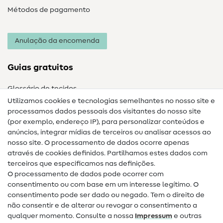
Métodos de pagamento
Anulação da encomenda
Guias gratuitos
Glossário de tecidos
Utilizamos cookies e tecnologias semelhantes no nosso site e
Glossário de costura
processamos dados pessoais dos visitantes do nosso site
(por exemplo, endereço IP), para personalizar conteúdos e
Guias de costura
anúncios, integrar mídias de terceiros ou analisar acessos ao
nosso site. O processamento de dados ocorre apenas
Ajuda e contacto
através de cookies definidos. Partilhamos estes dados com
terceiros que especificamos nas definições.
Contacto
O processamento de dados pode ocorrer com
Mudança de proprietário
consentimento ou com base em um interesse legítimo. O
consentimento pode ser dado ou negado. Tem o direito de
Perguntas frequentes (FAQ)
não consentir e de alterar ou revogar o consentimento a
qualquer momento. Consulte a nossa
Impressum
e outras
Direito de cancelamento