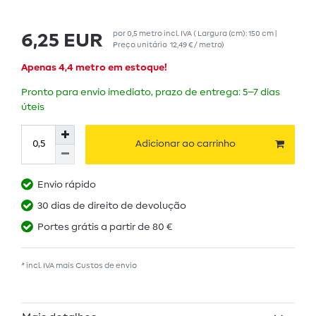
por
0,5
metro
incl. IVA
( Largura (cm): 150 cm |
6,25 EUR
Preço unitário
12,49 € / metro
)
Apenas 4,4 metro em estoque!
Pronto para envio imediato, prazo de entrega: 5–7 dias
úteis
Adicionar ao carrinho
Envio rápido
30 dias de direito de devolução
Portes grátis a partir de 80 €
* incl. IVA mais
Custos de envio