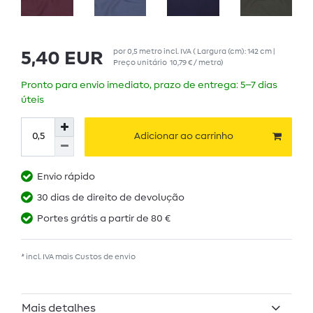
por
0,5
metro
incl. IVA
( Largura (cm): 142 cm |
5,40 EUR
Preço unitário
10,79 € / metro
)
Pronto para envio imediato, prazo de entrega: 5–7 dias
úteis
Adicionar ao carrinho
Envio rápido
30 dias de direito de devolução
Portes grátis a partir de 80 €
* incl. IVA mais
Custos de envio
Mais detalhes