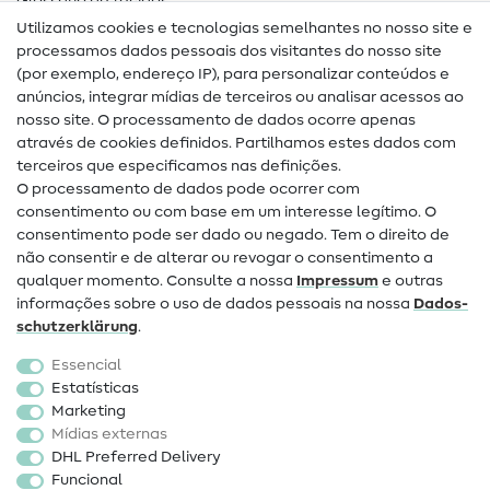
Glossário de tecidos
Utilizamos cookies e tecnologias semelhantes no nosso site e
Glossário de costura
processamos dados pessoais dos visitantes do nosso site
(por exemplo, endereço IP), para personalizar conteúdos e
Guias de costura
anúncios, integrar mídias de terceiros ou analisar acessos ao
nosso site. O processamento de dados ocorre apenas
Ajuda e contacto
através de cookies definidos. Partilhamos estes dados com
terceiros que especificamos nas definições.
Contacto
O processamento de dados pode ocorrer com
Mudança de proprietário
consentimento ou com base em um interesse legítimo. O
consentimento pode ser dado ou negado. Tem o direito de
Perguntas frequentes (FAQ)
não consentir e de alterar ou revogar o consentimento a
qualquer momento. Consulte a nossa
Impressum
e outras
Direito de cancelamento
informações sobre o uso de dados pessoais na nossa
Dados­
Popular
schutz­erklärung
.
Essencial
Tecidos
Estatísticas
Marketing
Acessórios de costura
Mídias externas
Promoção
DHL Preferred Delivery
Funcional