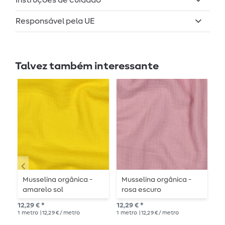
Instruções de cuidado
Responsável pela UE
Talvez também interessante
Musselina orgânica -
Musselina orgânica -
M
amarelo sol
rosa escuro
K
12,29 € *
12,29 € *
12,
1
metro
| 12,29 € / metro
1
metro
| 12,29 € / metro
1
me